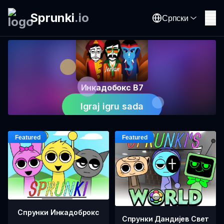
Sprunki
.
io
Српски
Инкадобокс В7
Igraj igru sada
Спрунки Инкадоброкс
Спрунки Дандијев Свет