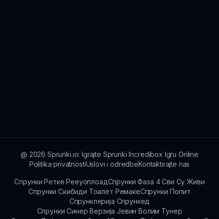
@
2026
Sprunki.io: Igrajte Sprunki Incredibox Igru Online
Politika privatnosti
Uslovi i odredbe
Kontaktirajte nas
Спрунки Ретке Рееуоплоад
Спрунки Фаза 4 Сви Су Живи
Спрунки Скибиди Тоалет Ремаке
Спрунки Попит
Спрунклерија Спрункед
Спрунки Синер Верзија Јевин Волим Тунер