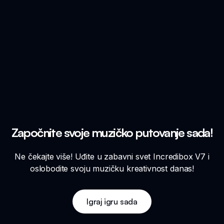
Započnite svoje muzičko putovanje sada!
Ne čekajte više! Uđite u zabavni svet Incredibox V7 i
oslobodite svoju muzičku kreativnost danas!
Igraj igru sada