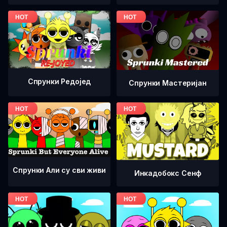
Спрунки Редоjед
Спрунки Мастеријан
Спрунки Али су сви живи
Инкадобокс Сенф