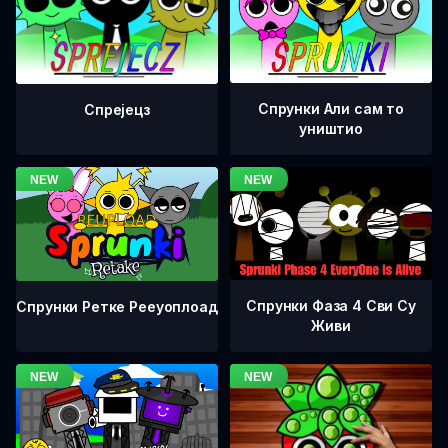
Спрунки Али сам то
Спрејецз
уништио
Спрунки Фаза 4 Сви Су
Спрунки Ретке Рееуоплоад
Живи