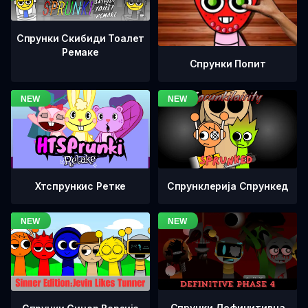
Спрунки Скибиди Тоалет
Ремаке
Спрунки Попит
Хтспрункис Ретке
Спрунклерија Спрункед
Спрунки Дефинитивна