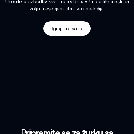
Uronite u uzbudljiv svet Incredibox V7 i pustite mašti na
volju mešanjem ritmova i melodija.
Igraj igru sada
Pripremite se za žurku sa