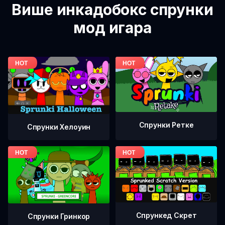
Више инкадобокс спрунки
мод игара
Спрунки Ретке
Спрунки Хелоуин
Спрункед Скрет
Спрунки Гринкор