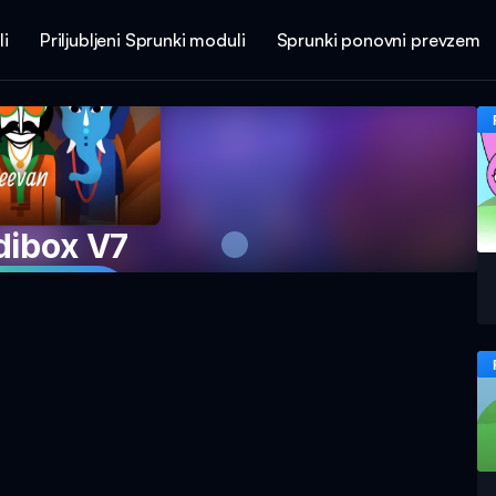
li
Priljubljeni Sprunki moduli
Sprunki ponovni prevzem
dibox V7
 igro zdaj