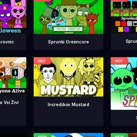
Spru
Sprunki Greencore
arovnic
 Vsi Živi
Incredibox Mustard