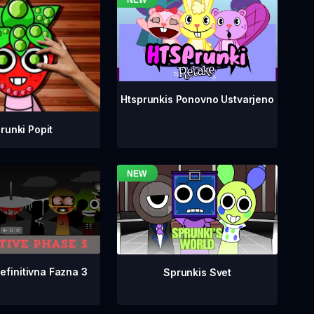
Htsprunkis Ponovno Ustvarjeno
runki Popit
efinitivna Fazna 3
Sprunkis Svet