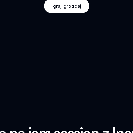
Igraj igro zdaj
se na jam session z In