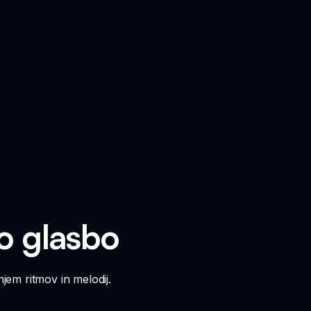
jo glasbo
njem ritmov in melodij.