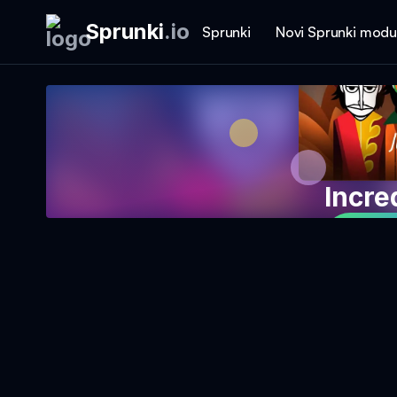
Sprunki
.
io
Sprunki
Novi Sprunki modu
Incre
Igraj