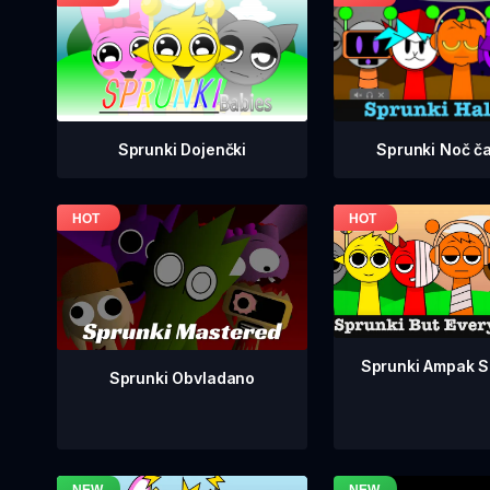
Sprunki Dojenčki
Sprunki Noč č
Sprunki Ampak So
Sprunki Obvladano