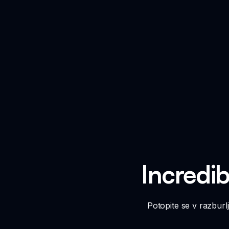
Incredib
Potopite se v razburlj