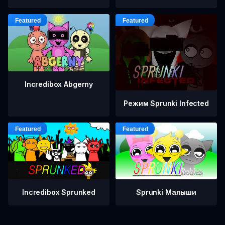
Incredibox Abgerny
Режим Sprunki Infected
Incredibox Sprunked
Sprunki Малыши