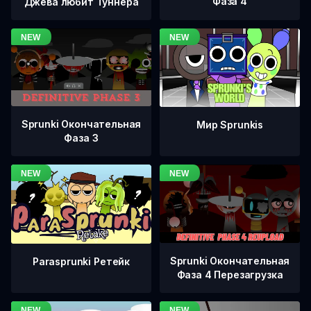
Фаза 4
Джева любит Туннера
Sprunki Окончательная
Мир Sprunkis
Фаза 3
Sprunki Окончательная
Parasprunki Ретейк
Фаза 4 Перезагрузка