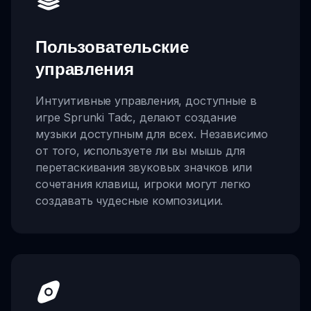
Пользовательские
управления
Интуитивные управления, доступные в
игре Sprunki Tadc, делают создание
музыки доступным для всех. Независимо
от того, используете ли вы мышь для
перетаскивания звуковых значков или
сочетания клавиш, игроки могут легко
создавать чудесные композиции.