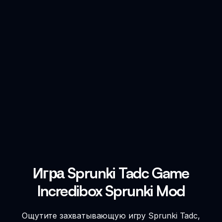
Игра Sprunki Tadc Game
Incredibox Sprunki Mod
Ощутите захватывающую игру Sprunki Tadc,