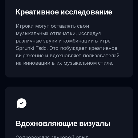
Креативное исследование
Игроки могут оставлять свои
музыкальные отпечатки, исследуя
различные звуки и комбинации в игре
Sprunki Tadc. Это побуждает креативное
выражение и вдохновляет пользователей
на инновации в их музыкальном стиле.
Вдохновляющие визуалы
Сопровождая звуковой опыт,