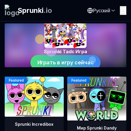
Sprunki
.
io
Русский
Sprunki Tadc Игра
Играть в игру сейчас
Sprunki Incredibox
Мир Sprunki Dandy