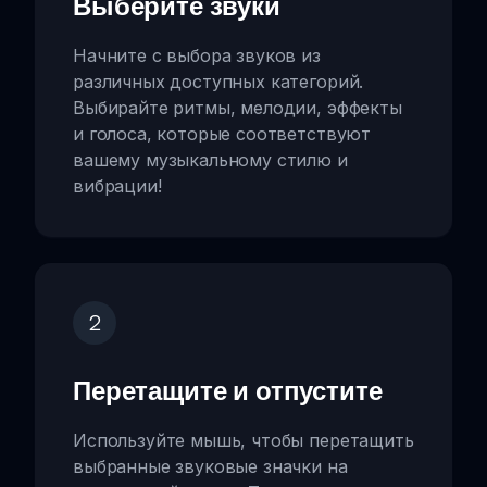
Выберите звуки
Начните с выбора звуков из
различных доступных категорий.
Выбирайте ритмы, мелодии, эффекты
и голоса, которые соответствуют
вашему музыкальному стилю и
вибрации!
2
Перетащите и отпустите
Используйте мышь, чтобы перетащить
выбранные звуковые значки на