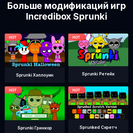
Больше модификаций игр
Incredibox Sprunki
Sprunki Ретейк
Sprunki Хэллоуин
Sprunked Скретч
Sprunki Гринкор