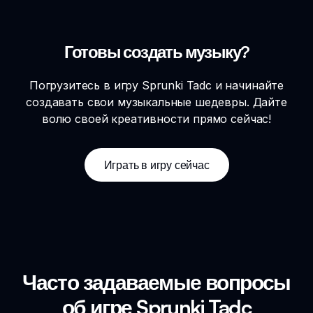
Готовы создать музыку?
Погрузитесь в игру Sprunki Tadc и начинайте
создавать свои музыкальные шедевры. Дайте
волю своей креативности прямо сейчас!
Играть в игру сейчас
Часто задаваемые вопросы
об игре Sprunki Tadc