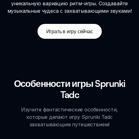
уникальную вариацию ритм-игры. Создавайте
музыкальные чудеса с захватывающими звуками!
Играть в игру сейчас
Особенности игры Sprunki
Tadc
Изучите фантастические особенности,
которые делают игру Sprunki Tadc
захватывающим путешествием!