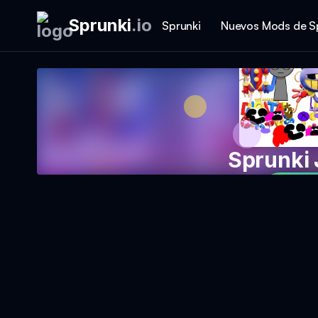
Sprunki
.
io
Sprunki
Nuevos Mods de S
Sprunki
Spi