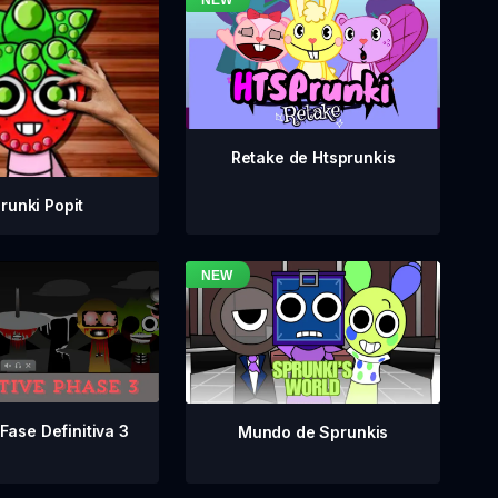
Retake de Htsprunkis
runki Popit
Fase Definitiva 3
Mundo de Sprunkis