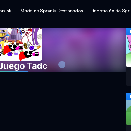
prunki
Mods de Sprunki Destacados
Repetición de Spr
 Juego Tadc
el jetzt