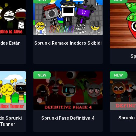
odos Están
Sprunki Remake Inodoro Skibidi
Sp
Sprunki 
Sprunki Fase Definitiva 4
de Sprunki
 Tunner