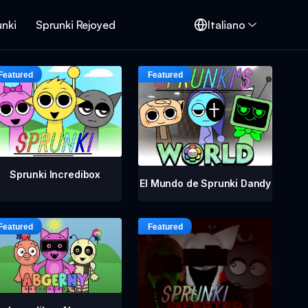
unki
Sprunki Rejoyed
Italiano
Sprunki Incredibox
El Mundo de Sprunki Dandy