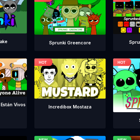
take
Spru
Sprunki Greencore
 Están Vivos
Incredibox Mostaza