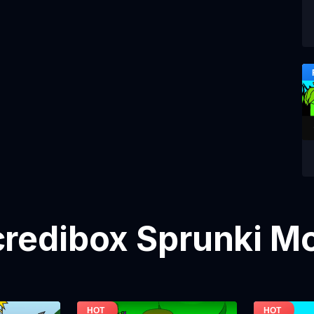
credibox Sprunki Mo