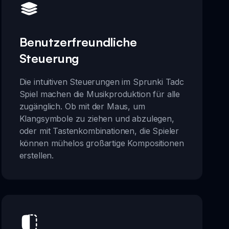
Benutzerfreundliche
Steuerung
Die intuitiven Steuerungen im Sprunki Tadc
Spiel machen die Musikproduktion für alle
zugänglich. Ob mit der Maus, um
Klangsymbole zu ziehen und abzulegen,
oder mit Tastenkombinationen, die Spieler
können mühelos großartige Kompositionen
erstellen.