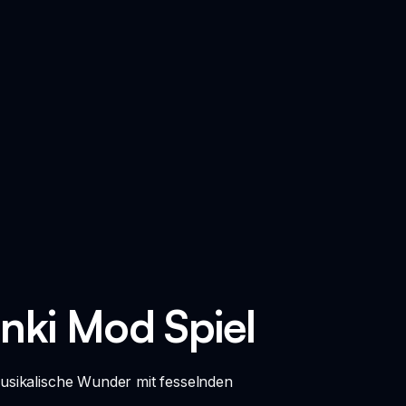
unki Mod Spiel
musikalische Wunder mit fesselnden