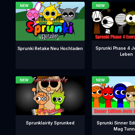
Sprunki Phase 4 J
Sprunki Retake Neu Hochladen
Leben
Sprunklairity Sprunked
Sprunki Sinner Edi
Mag Tunn