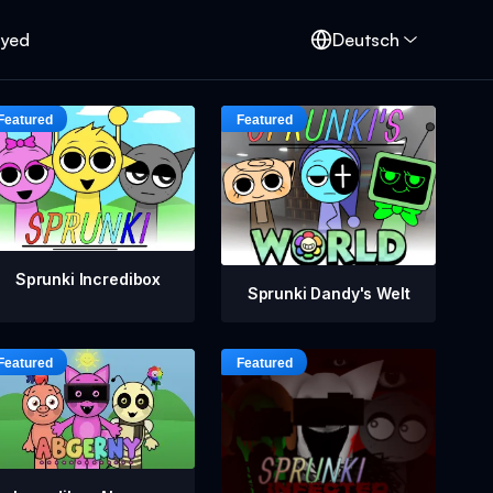
oyed
Deutsch
Sprunki Incredibox
Sprunki Dandy's Welt