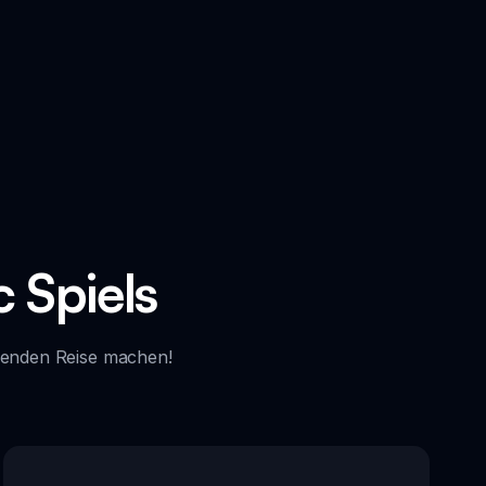
 Spiels
egenden Reise machen!