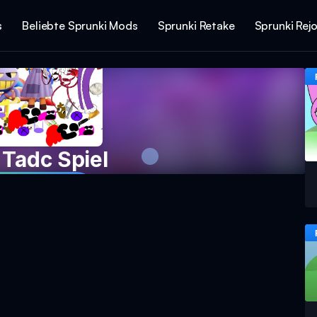
s
Beliebte Sprunki Mods
Sprunki Retake
Sprunki Rej
 Tadc Spiel
piel Spielen