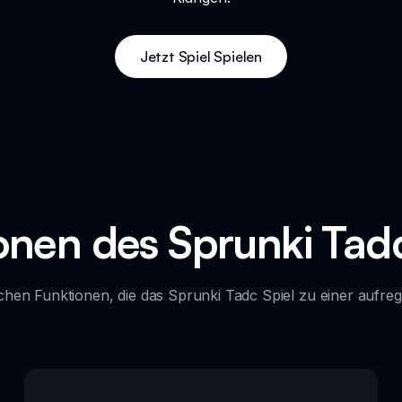
Jetzt Spiel Spielen
onen des Sprunki Tadc
schen Funktionen, die das Sprunki Tadc Spiel zu einer aufr