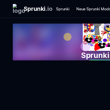
Sprunki
.
io
Sprunki
Neue Sprunki Mod
Sprunki
Jetzt S