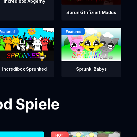
Incredibox Abgerny
Sprunki Infiziert Modus
Incredibox Sprunked
Sprunki Babys
d Spiele