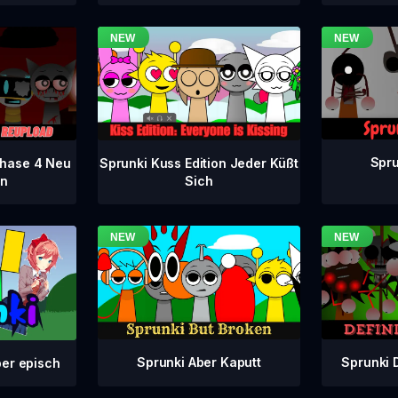
Spru
 Phase 4 Neu
Sprunki Kuss Edition Jeder Küßt
en
Sich
Sprunki Aber Kaputt
Sprunki 
ber episch