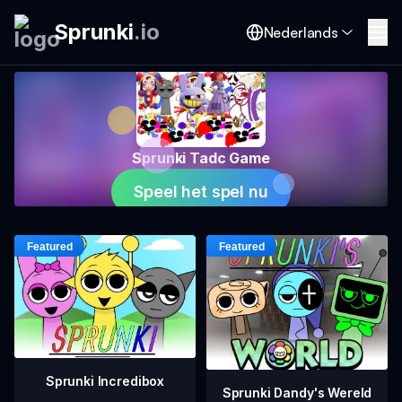
Sprunki
.
io
Nederlands
Sprunki Tadc Game
Speel het spel nu
Sprunki Incredibox
Sprunki Dandy's Wereld