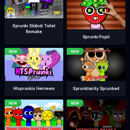
Sprunki Skibidi Toilet
Remake
Sprunki Popit
Htsprunkis Herneem
Sprunklairity Sprunked