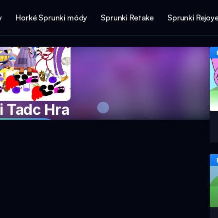
y
Horké Sprunki módy
Sprunki Retake
Sprunki Rejoy
i Tadc Hra
e hru nyní