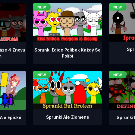
Spr
Fáze 4 Znovu
Sprunki Edice Polibek Každý Se
m
Políbí
Sprunki Ale Zlomené
Sprunki 
Ale Epické