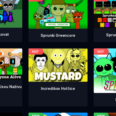
kovat
Spru
Sprunki Greencore
 Jsou Naživu
Incredibox Hořčice