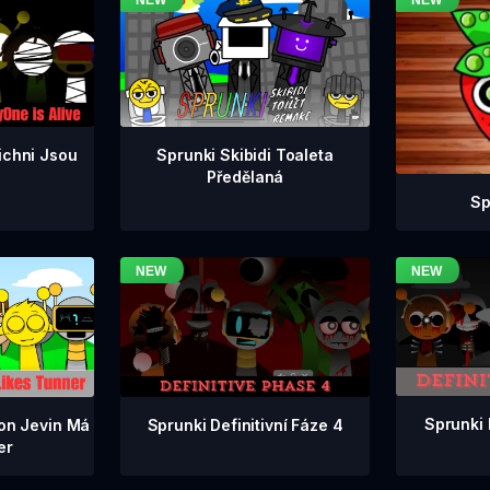
ichni Jsou
Sprunki Skibidi Toaleta
Předělaná
Sp
Sprunki 
Sprunki Definitivní Fáze 4
ion Jevin Má
er