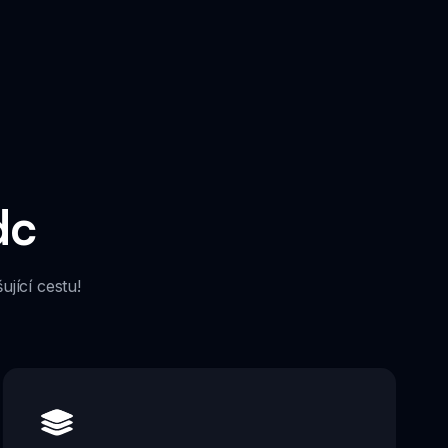
dc
jící cestu!