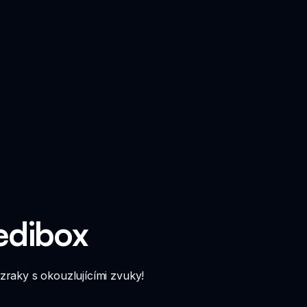
edibox
ázraky s okouzlujícími zvuky!