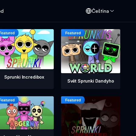
ed
Čeština
Sprunki Incredibox
Svět Sprunki Dandyho