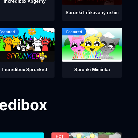
Incredibox Abgerny
Sprunki Infikovaný režim
Incredibox Sprunked
Sprunki Miminka
redibox