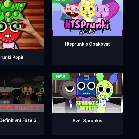
Htsprunkis Opakovat
runki Popit
Definitivní Fáze 3
Svět Sprunkis