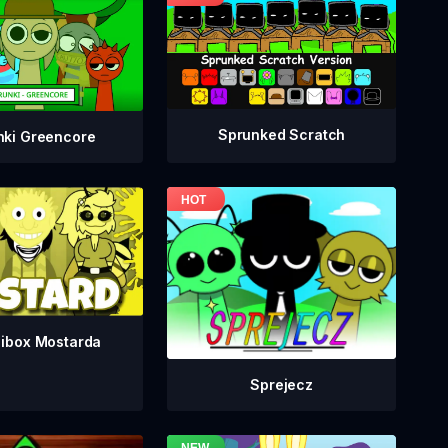
Sprunked Scratch
nki Greencore
dibox Mostarda
Sprejecz