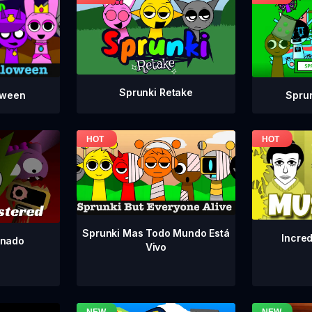
Sprunki Retake
Spru
oween
Sprunki Mas Todo Mundo Está
Incre
inado
Vivo