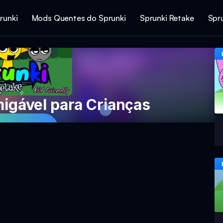
runki
Mods Quentes do Sprunki
Sprunki Retake
Spr
igável para Crianças
ar Agora