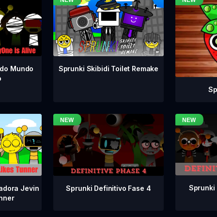
odo Mundo
Sprunki Skibidi Toilet Remake
o
Sp
Sprunki 
Sprunki Definitivo Fase 4
adora Jevin
nner