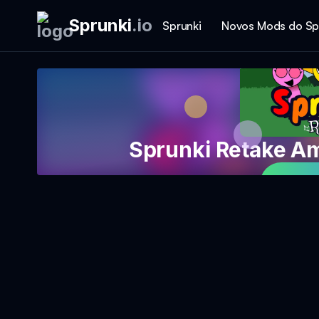
Sprunki
.
io
Sprunki
Novos Mods do Sp
Sprunki Retake Am
Jog