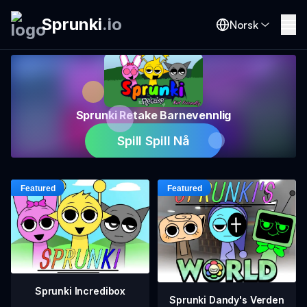
Sprunki
.
io
Norsk
Sprunki Retake Barnevennlig
Spill Spill Nå
Sprunki Incredibox
Sprunki Dandy's Verden