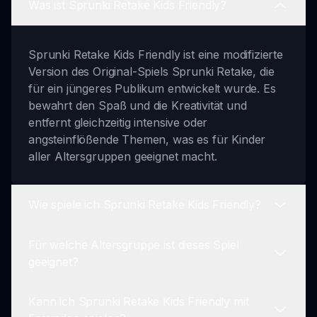
Was ist Sprunki Retake Kids Friendly?
Sprunki Retake Kids Friendly ist eine modifizierte
Version des Original-Spiels Sprunki Retake, die
für ein jüngeres Publikum entwickelt wurde. Es
bewahrt den Spaß und die Kreativität und
entfernt gleichzeitig intensive oder
angsteinflößende Themen, was es für Kinder
aller Altersgruppen geeignet macht.
Wie spiele ich Sprunki Retake Kids Friendly?
Für welche Altersgruppe ist dieses Spiel
Um zu spielen, besuchen Sie sprunki.io, wählen
geeignet?
Sie Ihre freundlichen Charaktere aus, erstellen
Sie unterhaltsame Tracks und genießen Sie ein
Kann ich Sprunki Retake Kids Friendly mit
verspieltes Musikmacherlebnis, frei von
Sprunki Retake Kids Friendly ist perfekt für