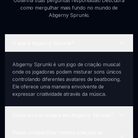
Obtenha suas perguntas respondidas! Descubra
como mergulhar mais fundo no mundo de
Abgerny Sprunki.
O que é Abgerny Sprunki?
Abgerny Sprunki é um jogo de criação musical
onde os jogadores podem misturar sons únicos
controlando diferentes avatares de beatboxing.
Ele oferece uma maneira envolvente de
expressar criatividade através da música.
Como eu crio música em Abgerny Sprunki?
Posso compartilhar minhas criações de
Para criar música em Abgerny Sprunki, basta