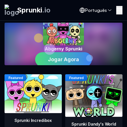
Sprunki
.
io
Português
Abgerny Sprunki
Jogar Agora
Sprunki Incredibox
Sprunki Dandy's World