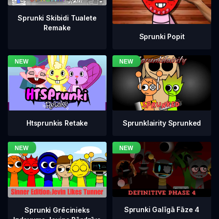
Sprunki Skibidi Tualete
Remake
Sprunki Popit
Htsprunkis Retake
Sprunklairity Sprunked
Sprunki Galīgā Fāze 4
Sprunki Grēcinieks