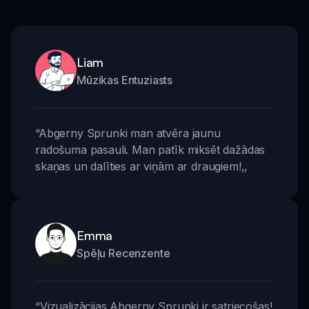
Liam
Mūzikas Entuziasts
“
Abgerny Sprunki man atvēra jaunu
radošuma pasauli. Man patīk miksēt dažādas
skaņas un dalīties ar viņām ar draugiem!
,,
Emma
Spēļu Recenzente
“
Vizualizācijas Abgerny Sprunki ir satriecošas!