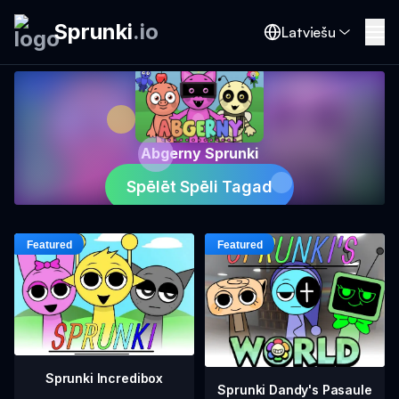
Sprunki
.
io
Latviešu
Abgerny Sprunki
Spēlēt Spēli Tagad
Sprunki Incredibox
Sprunki Dandy's Pasaule