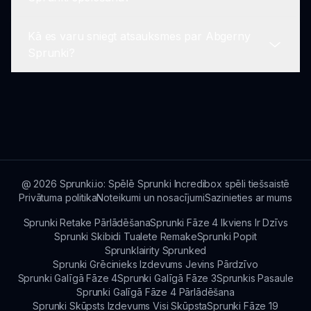
ārējos mūzikas kontrolierus, lai uzlabotu jūsu
auditoriju, tostarp mūzikas entuziastiem,
mūzikas veidošanas pieredzi.
ikdienišķiem spēlētājiem un ikvienam, kurš
Kā es varu sniegt atsauksmes par Abgerny
novērtē radošu spēlēšanu, kas koncentrējas uz
Nē, Abgerny Sprunki ir bezmaksas spēlēt
Sprunki?
skaņu un mūziku.
sprunki.io, ļaujot spēlētājiem iekļūt mūzikas
veidošanā bez finansiālām saistībām.
Atsauksmes var sūtīt caur sprunki.io mājaslapu.
Izstrādātāji novērtē lietotāju atsauksmes, lai
uzlabotu spēli visiem spēlētājiem.
@
2026
Sprunki.io: Spēlē Sprunki Incredibox spēli tiešsaistē
Privātuma politika
Noteikumi un nosacījumi
Sazinieties ar mums
Sprunki Retake Pārlādēšana
Sprunki Fāze 4 Ikviens Ir Dzīvs
Sprunki Skibidi Tualete Remake
Sprunki Popit
Sprunklairity Sprunked
Sprunki Grēcinieks Izdevums Jevins Pārdzīvo
Sprunki Galīgā Fāze 4
Sprunki Galīgā Fāze 3
Sprunkis Pasaule
Sprunki Galīgā Fāze 4 Pārlādēšana
Sprunki Skūpsts Izdevums Visi Skūpsta
Sprunki Fāze 19