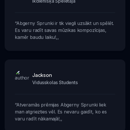
Ikdienišķa Spēlētāja
“
Abgerny Sprunki ir tik viegli uzsākt un spēlēt.
Es varu radīt savas mūzikas kompozīcijas,
kamēr baudu laiku!
,,
Jackson
Vidusskolas Students
“
Atveramās prēmijas Abgerny Sprunki liek
man atgriezties vēl. Es nevaru gaidīt, ko es
varu radīt nākamajā!
,,