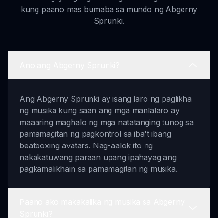
kung paano mas bumaba sa mundo ng Abgerny
Sprunki.
Ano ang Abgerny Sprunki?
Ang Abgerny Sprunki ay isang laro ng paglikha
ng musika kung saan ang mga manlalaro ay
maaaring maghalo ng mga natatanging tunog sa
pamamagitan ng pagkontrol sa iba't ibang
beatboxing avatars. Nag-aalok ito ng
nakakatuwang paraan upang ipahayag ang
pagkamalikhain sa pamamagitan ng musika.
Paano ako makakalika ng musika sa Abgerny
Sprunki?