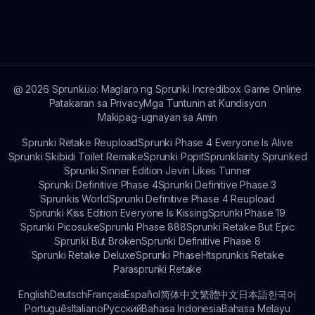
Maaari i-direkta ang feedback sa pamamagitan
ng website na sprunki.io. Pinahahalagahan ng
mga developer ang mga pananaw ng mga
gumagamit upang mapabuti ang laro para sa
lahat ng manlalaro.
@
2026
Sprunki.io: Maglaro ng Sprunki Incredibox Game Online
Patakaran sa Privacy
Mga Tuntunin at Kundisyon
Makipag-ugnayan sa Amin
Sprunki Retake Reupload
Sprunki Phase 4 Everyone Is Alive
Sprunki Skibidi Toilet Remake
Sprunki Popit
Sprunklairity Sprunked
Sprunki Sinner Edition Jevin Likes Tunner
Sprunki Definitive Phase 4
Sprunki Definitive Phase 3
Sprunkis World
Sprunki Definitive Phase 4 Reupload
Sprunki Kiss Edition Everyone Is Kissing
Sprunki Phase 19
Sprunki Picosuke
Sprunki Phase 888
Sprunki Retake But Epic
Sprunki But Broken
Sprunki Definitive Phase 8
Sprunki Retake Deluxe
Sprunki Phase
Htsprunkis Retake
Parasprunki Retake
English
Deutsch
Français
Español
简体中文
繁體中文
日本語
한국어
Português
Italiano
Русский
Bahasa Indonesia
Bahasa Melayu