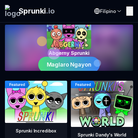
Sprunki
.
io
Filipino
Abgerny Sprunki
Maglaro Ngayon
Sprunki Incredibox
Sprunki Dandy's World