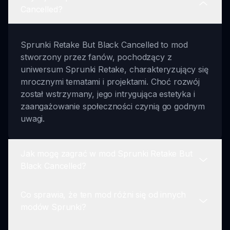
Cancelled?
Sprunki Retake But Black Cancelled to mod
stworzony przez fanów, pochodzący z
uniwersum Sprunki Retake, charakteryzujący się
mrocznymi tematami i projektami. Choć rozwój
został wstrzymany, jego intrygująca estetyka i
zaangażowanie społeczności czynią go godnym
uwagi.
Jak mogę zagrać w mod Sprunki Retake But
Black Cancelled?
Co sprawia, że ten mod różni się od innych
Gracze mogą odwiedzić sprunki.io, zlokalizować
modów Sprunki?
mod Sprunki Retake But Black Cancelled i
rozpocząć eksplorowanie jego unikalnych