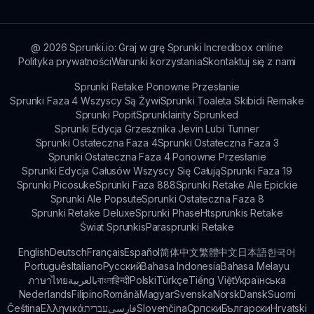
temat cech, aby zwiększyć świadomość.
@
2026
Sprunki.io: Graj w grę Sprunki Incredibox online
Polityka prywatności
Warunki korzystania
Skontaktuj się z nami
Sprunki Retake Ponowne Przesłanie
Sprunki Faza 4 Wszyscy Są Żywi
Sprunki Toaleta Skibidi Remake
Sprunki Popit
Sprunklairity Sprunked
Sprunki Edycja Grzesznika Jevin Lubi Tunner
Sprunki Ostateczna Faza 4
Sprunki Ostateczna Faza 3
Sprunki Ostateczna Faza 4 Ponowne Przesłanie
Sprunki Edycja Całusów Wszyscy Się Całują
Sprunki Faza 19
Sprunki Picosuke
Sprunki Faza 888
Sprunki Retake Ale Epickie
Sprunki Ale Popsute
Sprunki Ostateczna Faza 8
Sprunki Retake Deluxe
Sprunki Phase
Htsprunkis Retake
Świat Sprunkis
Parasprunki Retake
English
Deutsch
Français
Español
简体中文
繁體中文
日本語
한국어
Português
Italiano
Русский
Bahasa Indonesia
Bahasa Melayu
ภาษาไทย
بالعربية
বাংলা
हिन्दी
Polski
Türkçe
Tiếng Việt
Українська
Nederlands
Filipino
Română
Magyar
Svenska
Norsk
Dansk
Suomi
Čeština
Ελληνικά
עברית
فارسی
Slovenčina
Српски
Български
Hrvatski