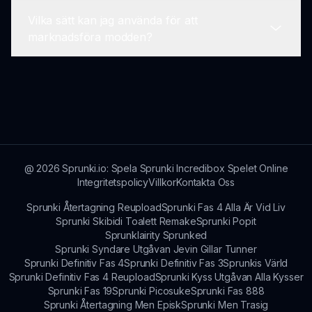
av funktioner, karaktärsutveckling och
Vilka sätt kan jag använda för att
övergripande spelbyggande.
Ja! Communitydiskussioner om Sprunki Retake
marknadsföra modden?
Men Svart Inställd kommer att fortsätta
blomstra, för att säkerställa att fans delar idéer,
feedback och erfarenheter relaterade till
Spelare kan dela sina erfarenheter på sociala
modden.
medieplattformar, engagera sig i community-
forum eller skriva artiklar om funktionerna för
att öka medvetenheten.
@
2026
Sprunki.io: Spela Sprunki Incredibox Spelet Online
Integritetspolicy
Villkor
Kontakta Oss
Sprunki Återtagning Reupload
Sprunki Fas 4 Alla Är Vid Liv
Sprunki Skibidi Toalett Remake
Sprunki Popit
Sprunklairity Sprunked
Sprunki Syndare Utgåvan Jevin Gillar Tunner
Sprunki Definitiv Fas 4
Sprunki Definitiv Fas 3
Sprunkis Värld
Sprunki Definitiv Fas 4 Reupload
Sprunki Kyss Utgåvan Alla Kysser
Sprunki Fas 19
Sprunki Picosuke
Sprunki Fas 888
Sprunki Återtagning Men Episk
Sprunki Men Trasig