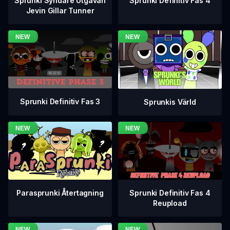
Sprunki Definitiv Fas 4
Sprunki Syndare Utgåvan
Jevin Gillar Tunner
Sprunki Definitiv Fas 3
Sprunkis Värld
Sprunki Definitiv Fas 4
Parasprunki Återtagning
Reupload