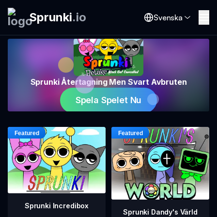
Sprunki
.
io
Svenska
Sprunki Återtagning Men Svart Avbruten
Spela Spelet Nu
Sprunki Incredibox
Sprunki Dandy's Värld