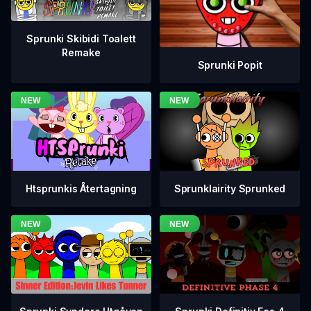
Sprunki Skibidi Toalett
Remake
Sprunki Popit
Htsprunkis Återtagning
Sprunklairity Sprunked