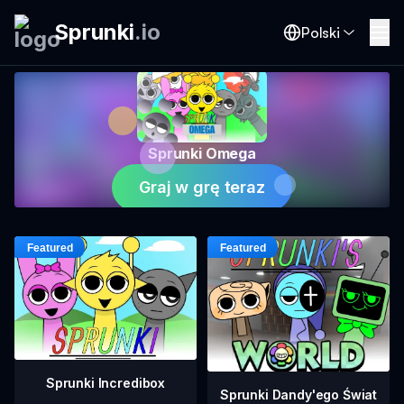
Sprunki
.
io
Polski
Sprunki Omega
Graj w grę teraz
Sprunki Incredibox
Sprunki Dandy'ego Świat