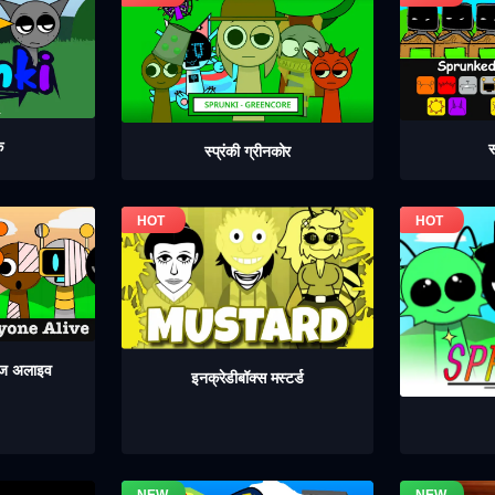
क
स
स्प्रंकी ग्रीनकोर
 इज अलाइव
इनक्रेडीबॉक्स मस्टर्ड