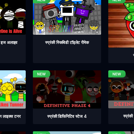
वन इज अलाइव
स्प्रंकी स्किबिडी टॉइलेट रीमेक
स्प्रंक
स्प्रंकी डिफिनिटिव स्टेज 4
िन लाइक्स टनर