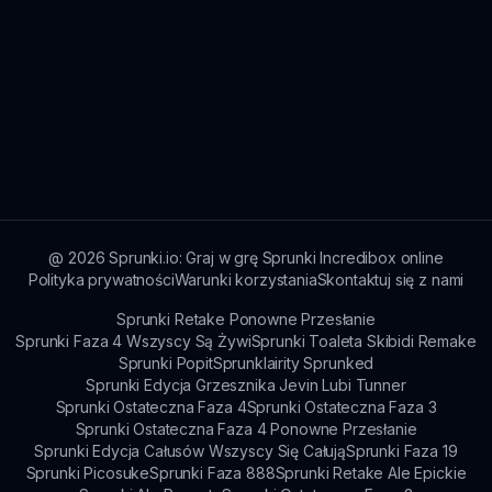
@
2026
Sprunki.io: Graj w grę Sprunki Incredibox online
Polityka prywatności
Warunki korzystania
Skontaktuj się z nami
Sprunki Retake Ponowne Przesłanie
Sprunki Faza 4 Wszyscy Są Żywi
Sprunki Toaleta Skibidi Remake
Sprunki Popit
Sprunklairity Sprunked
Sprunki Edycja Grzesznika Jevin Lubi Tunner
Sprunki Ostateczna Faza 4
Sprunki Ostateczna Faza 3
Sprunki Ostateczna Faza 4 Ponowne Przesłanie
Sprunki Edycja Całusów Wszyscy Się Całują
Sprunki Faza 19
Sprunki Picosuke
Sprunki Faza 888
Sprunki Retake Ale Epickie