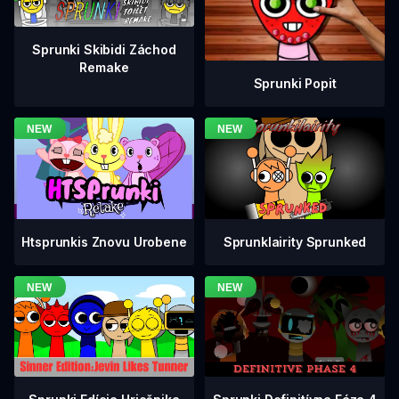
Sprunki Skibidi Záchod
Remake
Sprunki Popit
Htsprunkis Znovu Urobene
Sprunklairity Sprunked