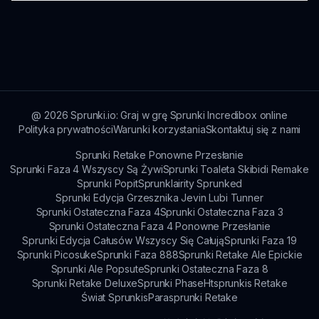
fanami. Śledź nas, aby być na bieżąco!
gry w Mod Sprunki Green Gang, sprawdź sekcję
wsparcia na głównej stronie gry, sprunki.io, aby
Tak! Mod Sprunki Green Gang pozwala na
uzyskać wskazówki dotyczące rozwiązywania
wspólną grę, gdzie przyjaciele mogą dołączyć do
problemów i pomocy. Możesz również zwrócić
zabawy i razem tworzyć utwory muzyczne.
się do społeczności o radę i wsparcie.
Tworzenie muzyki staje się niesamowitym
doświadczeniem społecznym!
@
2026
Sprunki.io: Graj w grę Sprunki Incredibox online
Polityka prywatności
Warunki korzystania
Skontaktuj się z nami
Sprunki Retake Ponowne Przesłanie
Sprunki Faza 4 Wszyscy Są Żywi
Sprunki Toaleta Skibidi Remake
Sprunki Popit
Sprunklairity Sprunked
Sprunki Edycja Grzesznika Jevin Lubi Tunner
Sprunki Ostateczna Faza 4
Sprunki Ostateczna Faza 3
Sprunki Ostateczna Faza 4 Ponowne Przesłanie
Sprunki Edycja Całusów Wszyscy Się Całują
Sprunki Faza 19
Sprunki Picosuke
Sprunki Faza 888
Sprunki Retake Ale Epickie
Sprunki Ale Popsute
Sprunki Ostateczna Faza 8
Sprunki Retake Deluxe
Sprunki Phase
Htsprunkis Retake
Świat Sprunkis
Parasprunki Retake