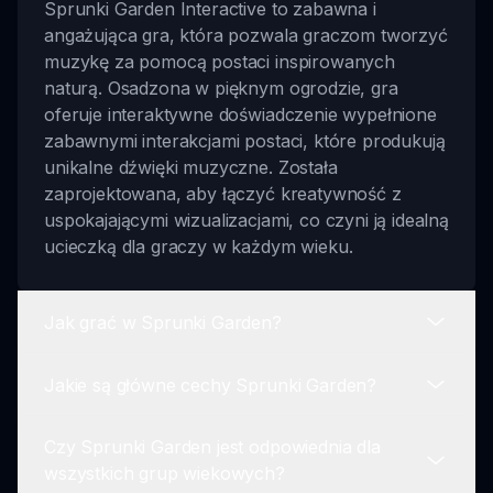
Sprunki Garden Interactive to zabawna i
angażująca gra, która pozwala graczom tworzyć
muzykę za pomocą postaci inspirowanych
naturą. Osadzona w pięknym ogrodzie, gra
oferuje interaktywne doświadczenie wypełnione
zabawnymi interakcjami postaci, które produkują
unikalne dźwięki muzyczne. Została
zaprojektowana, aby łączyć kreatywność z
uspokajającymi wizualizacjami, co czyni ją idealną
ucieczką dla graczy w każdym wieku.
Jak grać w Sprunki Garden?
Jakie są główne cechy Sprunki Garden?
Aby grać w Sprunki Garden Interactive, zacznij
od wybrania swoich ulubionych postaci
Czy Sprunki Garden jest odpowiednia dla
inspirowanych ogrodem. Następnie możesz je
Główne cechy Sprunki Garden Interactive
wszystkich grup wiekowych?
przeciągnąć i umieścić w ogrodzie. Gdy postacie
obejmują postacie inspirowane naturą,