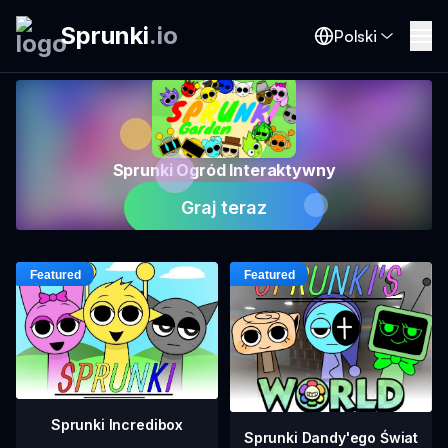
Sprunki
.
io
Polski
Sprunki Ogród Interaktywny
Graj teraz
Sprunki Incredibox
Sprunki Dandy'ego Świat