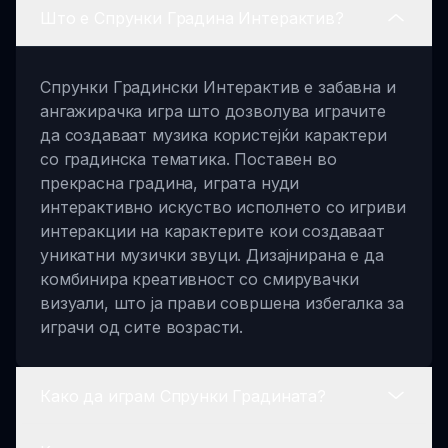
Што е Спрунки Градина Интерактив?
Спрунки Градински Интерактив е забавна и
ангажирачка игра што дозволува играчите
да создаваат музика користејќи карактери
со градинска тематика. Поставен во
прекрасна градина, играта нуди
интерактивно искуство исполнето со игриви
интеракции на карактерите кои создаваат
уникатни музички звуци. Дизајнирана е да
комбинира креативност со смирувачки
визуали, што ја прави совршена избегалка за
играчи од сите возрасти.
Како да играм Спрунки Градината?