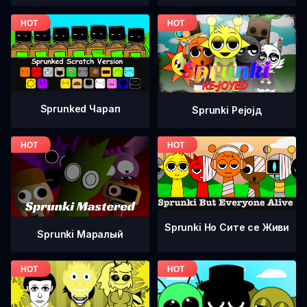
Sprunked Чарап
Sprunki Рејојд
Sprunki Но Сите се Живи
Sprunki Маралый