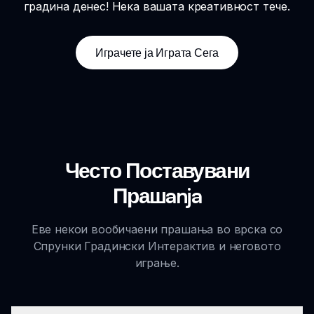
градина денес! Нека вашата креативност тече.
Играчете ја Играта Сега
Често Поставувани
Прашanja
Еве некои вообичаени прашања во врска со
Спрунки Градински Интерактив и неговото
играње.