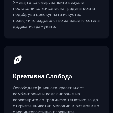
Уживајте во смирувачките визуали
поставени во живописна градина која ја
подобрува целокупната искуство,
правејќи го задоволство за вашите сетила
додека истражувате.
Креативна Слободa
Ослободете ја вашата креативност
комбинирање и комбинирање на
карактерите со градинска тематика за да
откриете уникатни мелодии и ритмови во
оваа интерактивна игралиште.