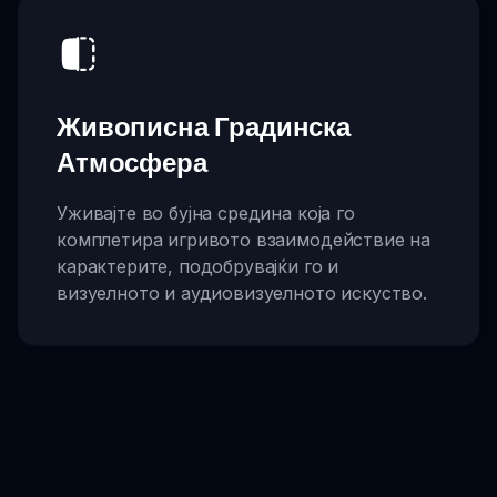
Живописна Градинска
Атмосфера
Уживајте во бујна средина која го
комплетира игривото взаимодействие на
карактерите, подобрувајќи го и
визуелното и аудиовизуелното искуство.