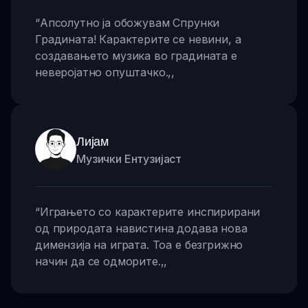
“
Апсолутно ја обожувам Спрунки
Градината! Карактерите се невини, а
создавањето музика во градината е
неверојатно опуштачко.
,,
Лијам
Музички Ентузијаст
“
Играњето со карактерите инспирирани
од природата навистина додава нова
димензија на играта. Тоа е безгрижно
начин да се одморите.
,,