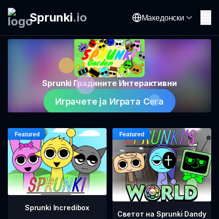
Sprunki
.
io
Македонски
Sprunki Градините Интерактивни
Играчете ја Играта Сега
Sprunki Incredibox
Светот на Sprunki Dandy