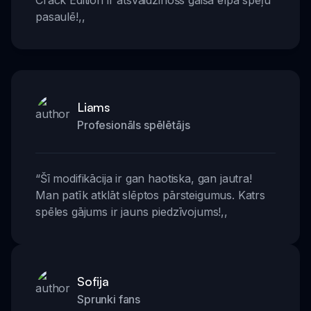
Crack Edition ir atsvaidzinošs gaisa elpa spēļu
pasaulē!
,,
Liams
Profesionāls spēlētājs
“
Šī modifikācija ir gan haotiska, gan jautra!
Man patīk atklāt slēptos pārsteigumus. Katrs
spēles gājums ir jauns piedzīvojums!
,,
Sofija
Sprunki fans