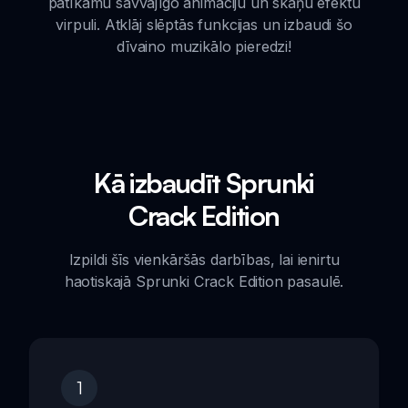
patīkamu savvājīgo animāciju un skaņu efektu
virpuli. Atklāj slēptās funkcijas un izbaudi šo
dīvaino muzikālo pieredzi!
Kā izbaudīt Sprunki
Crack Edition
Izpildi šīs vienkāršās darbības, lai ienirtu
haotiskajā Sprunki Crack Edition pasaulē.
1