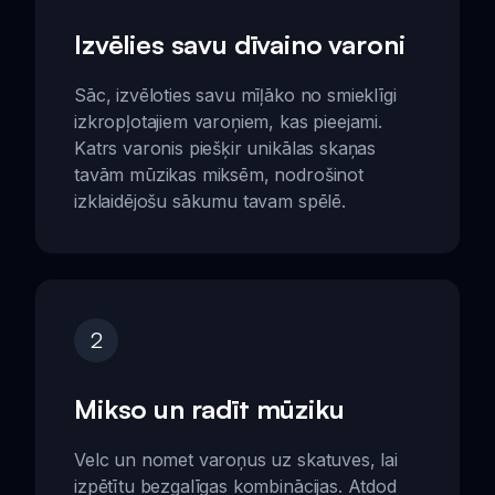
Izvēlies savu dīvaino varoni
Sāc, izvēloties savu mīļāko no smieklīgi
izkropļotajiem varoņiem, kas pieejami.
Katrs varonis piešķir unikālas skaņas
tavām mūzikas miksēm, nodrošinot
izklaidējošu sākumu tavam spēlē.
2
Mikso un radīt mūziku
Velc un nomet varoņus uz skatuves, lai
izpētītu bezgalīgas kombinācijas. Atdod