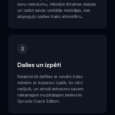
savu radošumu, miksējot dīvainas skaņas
un radot savas unikālās melodijas, kas
atspoguļo spēles trako atmosfēru.
3
Dalies un izpēti
Neaizmirsti dalīties ar savām trako
miksēm ar kopienu! Izpēti, ko citi ir
radījuši, un atrodi iedvesmu savam
nākamajam muzikālajam šedevrim
Sprunki Crack Edition.