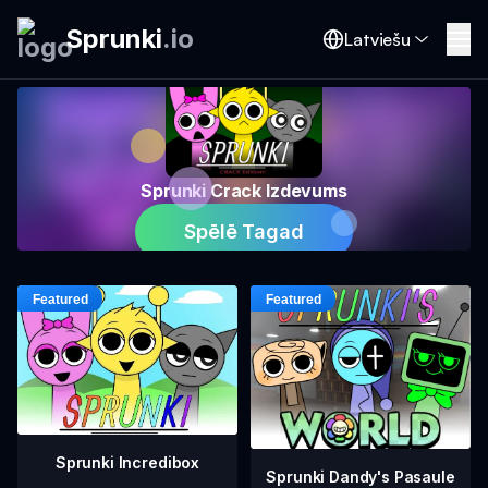
Sprunki
.
io
Latviešu
Sprunki Crack Izdevums
Spēlē Tagad
Sprunki Incredibox
Sprunki Dandy's Pasaule