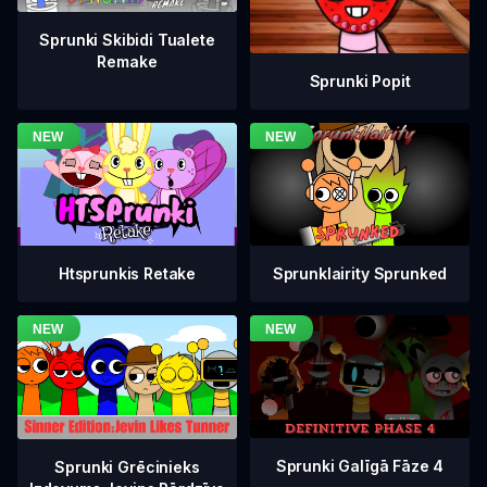
Sprunki Skibidi Tualete
Remake
Sprunki Popit
Htsprunkis Retake
Sprunklairity Sprunked
Sprunki Galīgā Fāze 4
Sprunki Grēcinieks