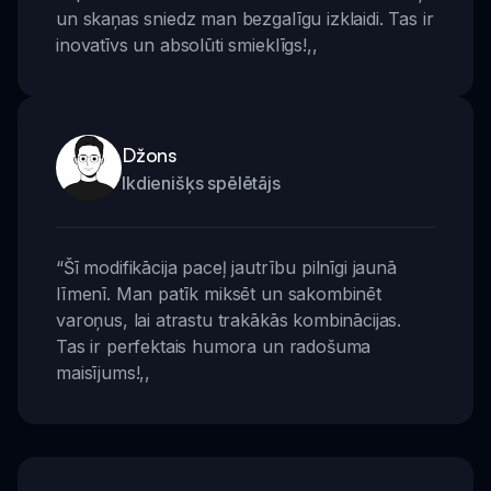
un skaņas sniedz man bezgalīgu izklaidi. Tas ir
inovatīvs un absolūti smieklīgs!
,,
Džons
Ikdienišķs spēlētājs
“
Šī modifikācija paceļ jautrību pilnīgi jaunā
līmenī. Man patīk miksēt un sakombinēt
varoņus, lai atrastu trakākās kombinācijas.
Tas ir perfektais humora un radošuma
maisījums!
,,