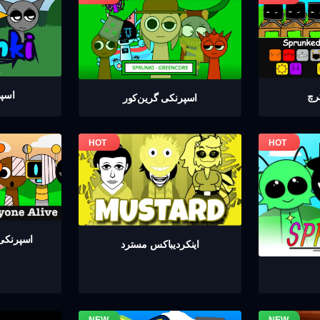
اسپر
رچ
اسپرنکی گرين‌كور
اسپرنکی 
اینکردیباكس مسترد