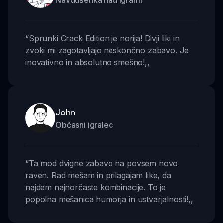
Navdušenka nad igrami
“
Sprunki Crack Edition je norija! Divji liki in
zvoki mi zagotavljajo neskončno zabavo. Je
inovativno in absolutno smešno!
,,
John
Občasni igralec
“
Ta mod dvigne zabavo na povsem novo
raven. Rad mešam in prilagajam like, da
najdem najnorčaste kombinacije. To je
popolna mešanica humorja in ustvarjalnosti!
,,