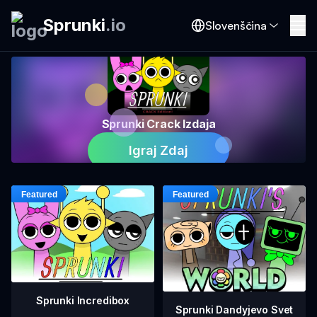
Sprunki
.
io
Slovenščina
Sprunki Crack Izdaja
Igraj Zdaj
Sprunki Incredibox
Sprunki Dandyjevo Svet