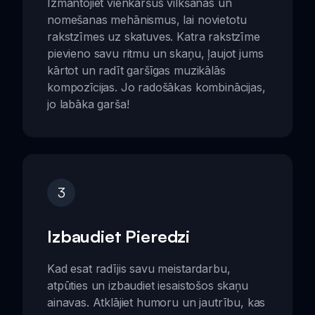
Izmantojiet vienkāršus vilkšanas un
nomešanas mehānismus, lai novietotu
rakstzīmes uz skatuves. Katra rakstzīme
pievieno savu ritmu un skaņu, ļaujot jums
kārtot un radīt garšīgas muzikālās
kompozīcijas. Jo radošākas kombinācijas,
jo labāka garša!
3
Izbaudiet Pieredzi
Kad esat radījis savu meistardarbu,
atpūties un izbaudiet iesaistošos skaņu
ainavas. Atklājiet humoru un jautrību, kas