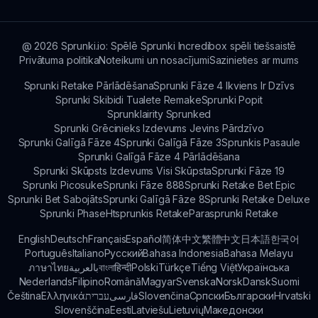
ēdiena tēmu, padarot katru sesiju par patīkamu
muzikālu piedzīvojumu.
@
2026
Sprunki.io: Spēlē Sprunki Incredibox spēli tiešsaistē
Privātuma politika
Noteikumi un nosacījumi
Sazinieties ar mums
Sprunki Retake Pārlādēšana
Sprunki Fāze 4 Ikviens Ir Dzīvs
Sprunki Skibidi Tualete Remake
Sprunki Popit
Sprunklairity Sprunked
Sprunki Grēcinieks Izdevums Jevins Pārdzīvo
Sprunki Galīgā Fāze 4
Sprunki Galīgā Fāze 3
Sprunkis Pasaule
Sprunki Galīgā Fāze 4 Pārlādēšana
Sprunki Skūpsts Izdevums Visi Skūpsta
Sprunki Fāze 19
Sprunki Picosuke
Sprunki Fāze 888
Sprunki Retake Bet Epic
Sprunki Bet Sabojāts
Sprunki Galīgā Fāze 8
Sprunki Retake Deluxe
Sprunki Phase
Htsprunkis Retake
Parasprunki Retake
English
Deutsch
Français
Español
简体中文
繁體中文
日本語
한국어
Português
Italiano
Русский
Bahasa Indonesia
Bahasa Melayu
ภาษาไทย
بالعربية
বাংলা
हिन्दी
Polski
Türkçe
Tiếng Việt
Українська
Nederlands
Filipino
Română
Magyar
Svenska
Norsk
Dansk
Suomi
Čeština
Ελληνικά
עברית
فارسی
Slovenčina
Српски
Български
Hrvatski
Slovenščina
Eesti
Latviešu
Lietuvių
Македонски