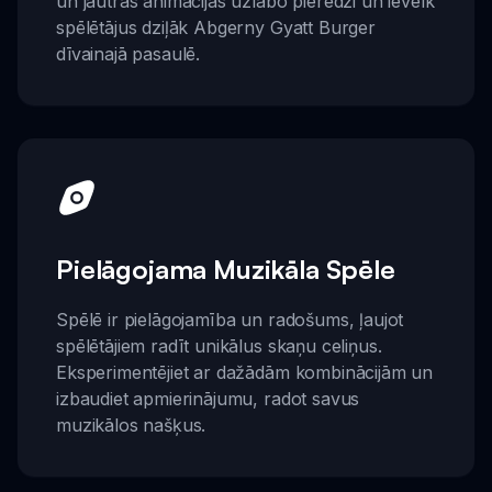
un jautras animācijas uzlabo pieredzi un ievelk
spēlētājus dziļāk Abgerny Gyatt Burger
dīvainajā pasaulē.
Pielāgojama Muzikāla Spēle
Spēlē ir pielāgojamība un radošums, ļaujot
spēlētājiem radīt unikālus skaņu celiņus.
Eksperimentējiet ar dažādām kombinācijām un
izbaudiet apmierinājumu, radot savus
muzikālos našķus.