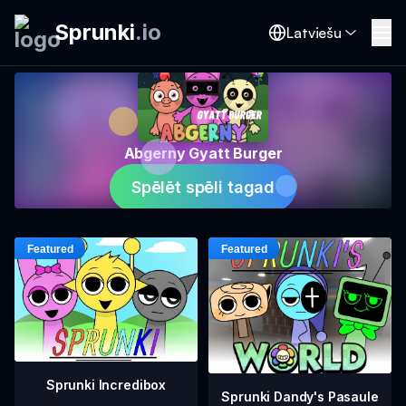
Sprunki
.
io
Latviešu
Abgerny Gyatt Burger
Spēlēt spēli tagad
Sprunki Incredibox
Sprunki Dandy's Pasaule