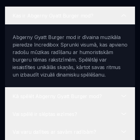
Kas ir Abgerny Gyatt Burger mod?
Abgerny Gyatt Burger mod ir dīvaina muzikāla
pieredze Incredibox Sprunki visumā, kas apvieno
radošu mūzikas radīšanu ar humoristiskām
burgeru tēmas rakstzīmēm. Spēlētāji var
iesaistīties unikālās skaņās, kārtot savas ritmus
un izbaudīt vizuāli dinamisku spēlēšanu.
Kā spēlēt Abgerny Gyatt Burger mod?
Vai spēlē ir slēptas iezīmes?
Lai spēlētu Abgerny Gyatt Burger mod, izvēlieties
savas rakstzīmes un izmantojiet vienkāršus
Vai varu dalīties ar savām radībām?
vilkšanas un nomešanas mehānismus, lai radītu
Jā, Abgerny Gyatt Burger mod iekļauj slēptus