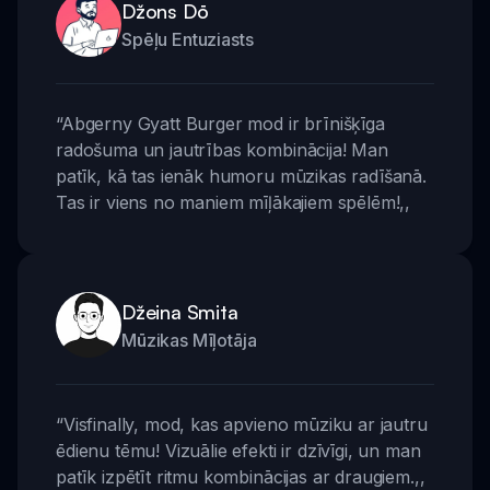
Džons Dō
Spēļu Entuziasts
“
Abgerny Gyatt Burger mod ir brīnišķīga
radošuma un jautrības kombinācija! Man
patīk, kā tas ienāk humoru mūzikas radīšanā.
Tas ir viens no maniem mīļākajiem spēlēm!
,,
Džeina Smita
Mūzikas Mīļotāja
“
Visfinally, mod, kas apvieno mūziku ar jautru
ēdienu tēmu! Vizuālie efekti ir dzīvīgi, un man
patīk izpētīt ritmu kombinācijas ar draugiem.
,,