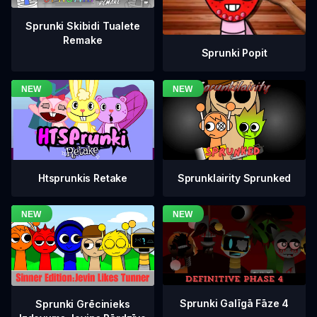
Sprunki Skibidi Tualete
Remake
Sprunki Popit
Htsprunkis Retake
Sprunklairity Sprunked
Sprunki Galīgā Fāze 4
Sprunki Grēcinieks