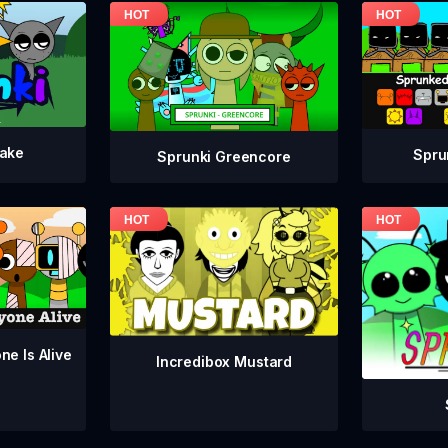
take
Spru
Sprunki Greencore
ne Is Alive
Incredibox Mustard