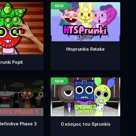
Htsprunkis Retake
runki Popit
Definitive Phase 3
Ο κόσμος του Sprunkis