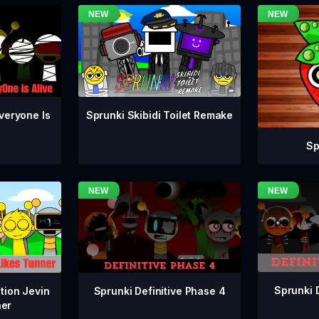
veryone Is
Sprunki Skibidi Toilet Remake
Sp
Sprunki 
Sprunki Definitive Phase 4
tion Jevin
ner