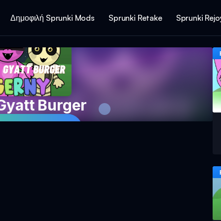
Δημοφιλή Sprunki Mods
Sprunki Retake
Sprunki Rej
Gyatt Burger
 παιχνίδι τώρα