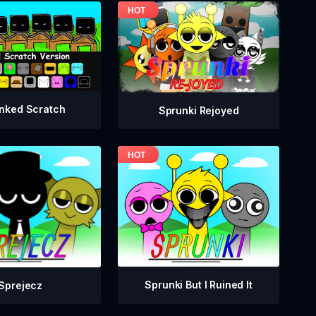
nked Scratch
Sprunki Rejoyed
Sprunki But I Ruined It
Sprejecz