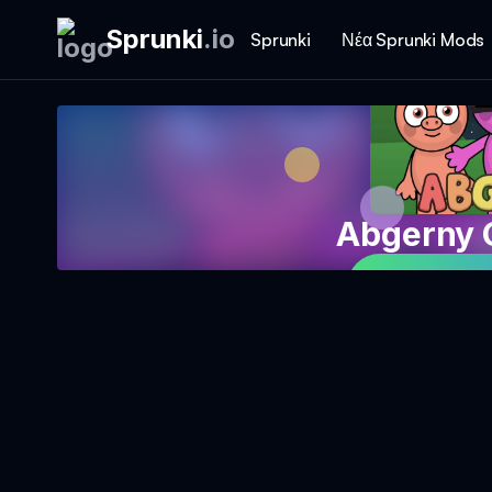
Sprunki
.
io
Sprunki
Νέα Sprunki Mods
Abgerny 
Παίξτε το