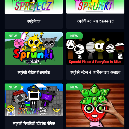
स्प्रंकी बट आई रुइनड इट
स्प्रेज़ेक्ज़
स्प्रंकी स्टेज 4 एवरीवन इज अलाइव
स्प्रंकी रीटेक रीअपलोड
स्प्रंकी स्किबिडी टॉइलेट रीमेक