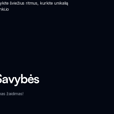
ite šviežius ritmus, kurkite unikalią
ki.io
Savybės
mas žaidimas!