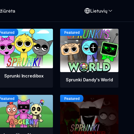
žiūrėta
Lietuvių
Sprunki Incredibox
Sprunki Dandy's World