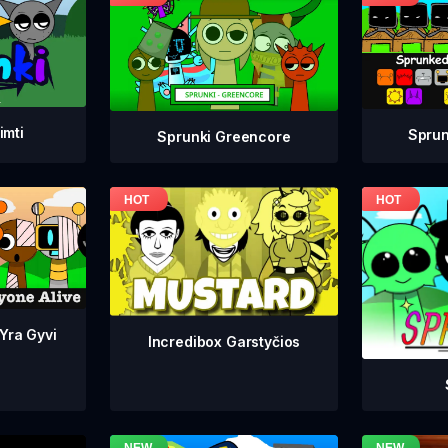
imti
Sprun
Sprunki Greencore
 Yra Gyvi
Incredibox Garstyčios