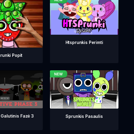
Htsprunkis Perimti
runki Popit
 Galutinis Fazė 3
Sprunkis Pasaulis