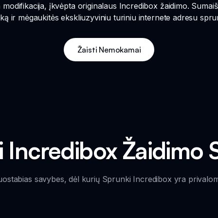
modifikacija, įkvėpta originalaus Incredibox žaidimo. Sumaišyk
ką ir mėgaukitės ekskliuzyviniu turiniu internete adresu sprun
Žaisti Nemokamai
i Incredibox Žaidimo 
uostabias savybes, dėl kurių Sprunki Incredibox yra privalo