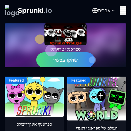
Sprunki
.
io
עברית
ספראנקי טרוגרנס
שחקו עכשיו
ספראנקי אינקרדיבוקס
העולם של ספראנקי דאנדי