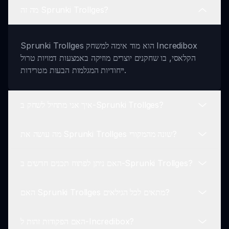
מה זה Sprunki Trollges?
Sprunki Trollges הוא מוד אימה למשחק Incredibox
הקלאסי, בו שחקנים יוצרים מוזיקה באמצעות דמויות טרול
ייחודיות המגלמות הבעות מטרידות.
איך אני מתחיל לשחק ב-Sprunki Trollges?
מה עושה את Sprunki Trollges שונה מהמקורי?
כדי לשחק ב-Sprunki Trollges, פשוט בחרו את דמויות
הטרולג'ס האהובות עליכם, גררו אותן למשטח הצליל והתחילו
האם ניתן לפתוח תכנים חדשים ב-Sprunki Trollges?
לסדר את הקומפוזיציה המוזיקלית שלכם.
בניגוד למשחק Incredibox המקורי, Sprunki Trollges
כולל עיצובים ודימויי אימה אפלים שמייצרים אווירה ייחודית
האם Sprunki Trollges מתאים לכל הגילאים?
ומפחידה.
כן, בעזרת ניסוי עם צירופי דמויות טרולג'ס שונים, שחקנים
יכולים לפתוח אנימציות אימה שונות ולשדרג את חווית המשחק
האם הפקודות זהות ל-Incredibox?
שלהם.
Sprunki Trollges כולל נושאים ודימויים אימתניים, ולכן