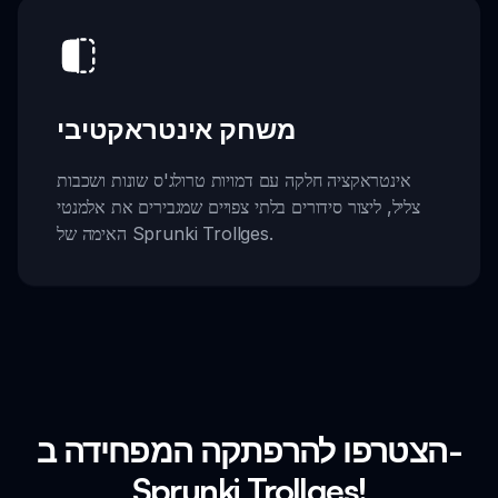
משחק אינטראקטיבי
אינטראקציה חלקה עם דמויות טרולג'ס שונות ושכבות
צליל, ליצור סידורים בלתי צפויים שמגבירים את אלמנטי
האימה של Sprunki Trollges.
הצטרפו להרפתקה המפחידה ב-
Sprunki Trollges!