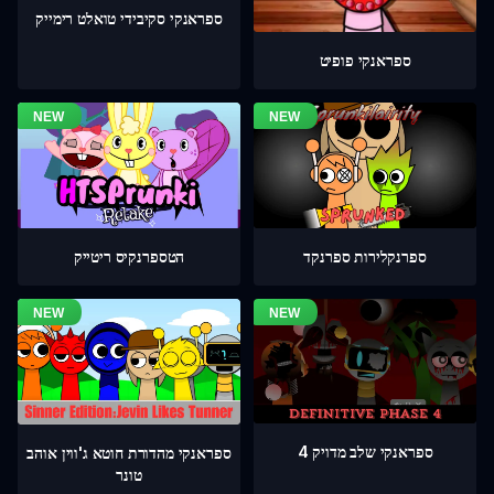
ספראנקי סקיבידי טואלט רימייק
ספראנקי פופיט
ספרנקלירות ספרנקד
הטספרנקיס ריטייק
ספראנקי שלב מדויק 4
ספראנקי מהדורת חוטא ג'ווין אוהב
טונר