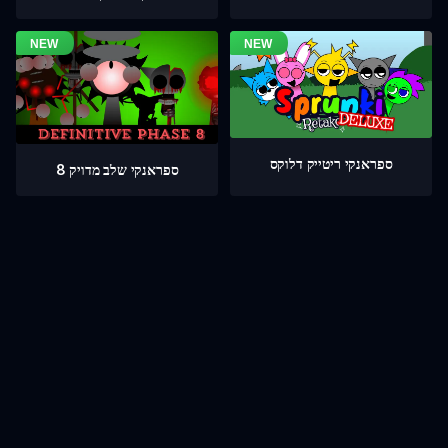
ספראנקי ריטייק דלוקס
ספראנקי שלב מדויק 8