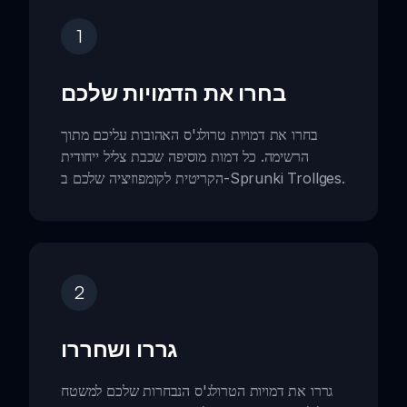
1
בחרו את הדמויות שלכם
בחרו את דמויות טרולג'ס האהובות עליכם מתוך
הרשימה. כל דמות מוסיפה שכבת צליל ייחודית
הקריטית לקומפוזיציה שלכם ב-Sprunki Trollges.
2
גררו ושחררו
גררו את דמויות הטרולג'ס הנבחרות שלכם למשטח