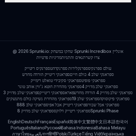
למידע נוסף על Sprunki Trollges וטיפים לשחק, אתם
יכולים לבקר ב-sprunki.io למשאבים ולדיונים קהילתיים.
Sprunki.io: שחקו במשחק Sprunki Incredibox אונליין
2026
@
צרו קשר
תנאים והתניות
מדיניות פרטיות
עולם ספרנקיס
ספרנקלירות ספרנקד
הטספרנקיס ריטייק
ספראנקי שלב 4 כולם חיים
ספראנקי ריטייק הורדה מחדש
ספראנקי פופיט
ספראנקי סקיבידי טואלט רימייק
ספראנקי שלב מדויק 4
ספראנקי מהדורת חוטא ג'ווין אוהב טונר
ספראנקי שלב מדויק 4 הורדה מחדש
פאראספראנקי ריטייק
ספראנקי שלב מדויק 3
ספראנקי פיקוסוקה
ספראנקי שלב 19
ספראנקי מהדורת נשיקה כולם מתנשקים
ספראנקי אבל שבור
ספראנקי ריטייק אבל אפי
ספראנקי שלב 888
Sprunki Phase
ספראנקי ריטייק דלוקס
ספראנקי שלב מדויק 8
English
Deutsch
Français
Español
简体中文
繁體中文
日本語
한국어
Português
Italiano
Русский
Bahasa Indonesia
Bahasa Melayu
Українська
Tiếng Việt
Türkçe
Polski
हिन्दी
বাংলা
بالعربية
ภาษาไทย