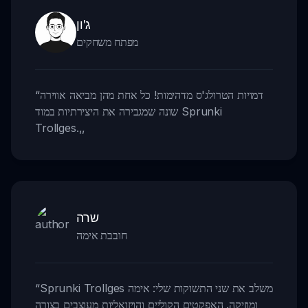
ג'ון
מפתח משחקים
דמויות הטרולג'ס מדהימות! כל אחת מהן מביאה אווירה
“
שונה שמגבירה את היצירתיות במוד Sprunki
Trollges.
,,
שרה
חובבת אימה
Sprunki Trollges משלב את שני התשוקות שלי: אימה
“
ומוזיקה. האפקטים הקוליים והויזואליות מעוצבים בצורה