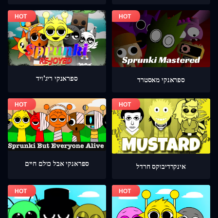
ספראנקי ריג'ויד
ספראנקי מאסטרד
ספראנקי אבל כולם חיים
אינקרדיבוקס חרדל