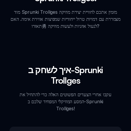
מוד Sprunki Trollges מזמין אתכם לחוויית יצירת מוזיקה
מצמררת עם דמויות טרול ייחודיות שמפיצות אווירת אימה. האם
תאזרו勇 לנעול אוזניות ולעשות מוזיקה?
איך לשחק ב-Sprunki
Trollges
עקבו אחרי הצעדים הפשוטים האלה כדי להתחיל את
המסע המוזיקלי המפחיד שלכם ב-Sprunki
Trollges!