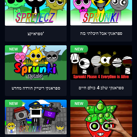
ספראנקי אבל חיבלתי בזה
ספראיקצ'
ספראנקי שלב 4 כולם חיים
ספראנקי ריטייק הורדה מחדש