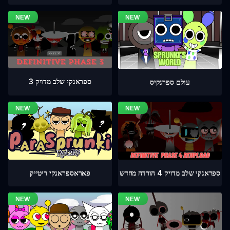
ספראנקי שלב מדויק 3
עולם ספרנקיס
ספראנקי שלב מדויק 4 הורדה מחדש
פאראספראנקי ריטייק