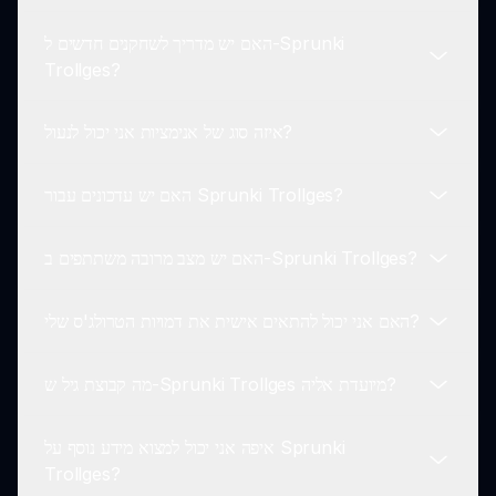
המכשירים התומכים בגלישה באינטרנט, מה שיבטיח טווח
האם יש מדריך לשחקנים חדשים ל-Sprunki
רחב של נגישות לשחקנים.
שחקנים יכולים לנעול אנימציות ותכנים על ידי ניסוי עם צירופי
Trollges?
דמויות, מה שמאפשר חוויה אינטראקטיבית יותר במהלך
המשחק.
איזה סוג של אנימציות אני יכול לנעול?
Sprunki Trollges מציע טיפים בתוך המשחק, המנחים
שחקנים חדשים על איך לתקשר עם הדמויות וליצור מוזיקה
האם יש עדכונים עבור Sprunki Trollges?
ביעילות.
שחקנים יכולים לנעול אנימציות אימה מטרידות שמוסיפות
אלמנט חזותי מעוצב ליצירות המוזיקליות שלהם ב-Sprunki
האם יש מצב מרובה משתתפים ב-Sprunki Trollges?
Trollges.
המפתחים מעדכנים באופן קבוע את Sprunki Trollges עם
דמויות, תכנים ואפקטים קוליים חדשים כדי להעצים את
האם אני יכול להתאים אישית את דמויות הטרולג'ס שלי?
חוויית המשחק.
כרגע, Sprunki Trollges הוא חוויה חד-משתתפת
המתמקדת ביצירת מוזיקה אישית ללא אפשרויות מרובות
מה קבוצת גיל ש-Sprunki Trollges מיועדת אליה?
משתתפים.
אפשרויות ההתאמה האישית הן מוגבלות ב-Sprunki
Trollges, שמתמקד יותר בעיצובים הייחודיים שניתנים במוד.
איפה אני יכול למצוא מידע נוסף על Sprunki
Sprunki Trollges מיועדת בעיקר לנוער ולמבוגרים, במיוחד
Trollges?
למעריצי אימה ומוזיקת משחק.