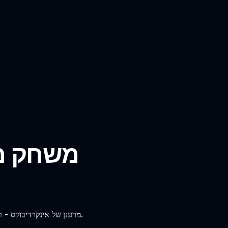
משחק מו
הצטרפו לשעשוע עם מוד בנות ספרונקי עם שיער בטר twist מרענן של אינקרדיבוקס - תהנו מסגנונות ייחודיים והתאמה של סאונד.