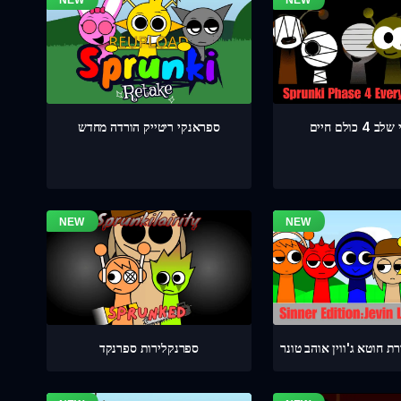
כולם חיים
ספראנקי ריטייק הורדה מחדש
 חוטא ג'ווין אוהב טונר
ספרנקלירות ספרנקד