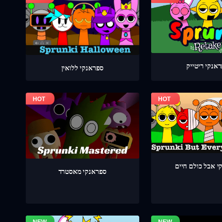
אנקי ריטייק
ספראנקי ללואין
י אבל כולם חיים
ספראנקי מאסטרד