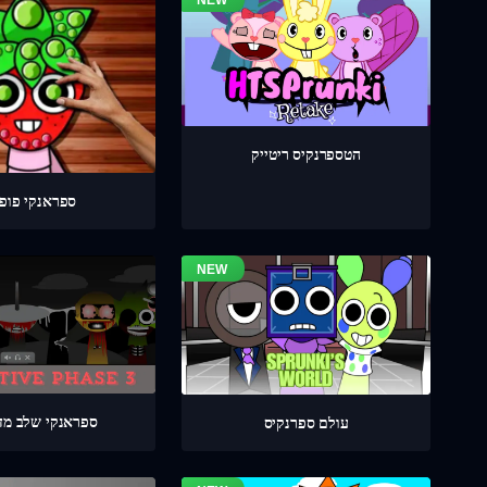
הטספרנקיס ריטייק
ספראנקי פופי
ספראנקי שלב מדוי
עולם ספרנקיס