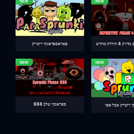
 הורדה מחדש
פאראספראנקי ריטייק
ספראנקי שלב 888
 ריטייק אבל אפי