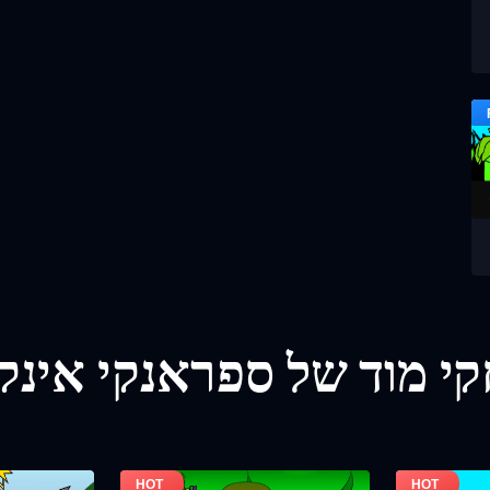
י מוד של ספראנקי אינק