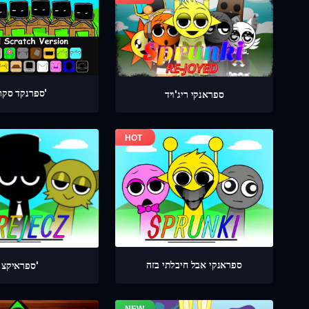
ספרנקד סקרץ'
ספראנקי ריג'ויד
ספראנקי אבל חיבלתי בזה
ספראיקצ'