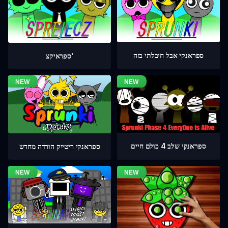
ספראנקי אבל חיבלתי בזה
ספראיקצ'
ספראנקי שלב 4 כולם חיים
ספראנקי ריטייק הורדה מחדש