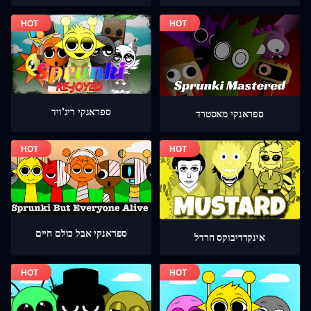
ספראנקי ריג'ויד
ספראנקי מאסטרד
ספראנקי אבל כולם חיים
אינקרדיבוקס חרדל