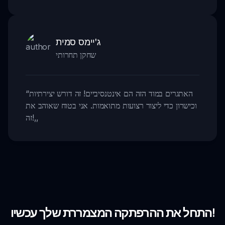
ג'יימס סמית
שחקן תחרותי
האתגרים במוד הזה הם אינטנסיביים! זה דורש יצירתיות
“
וכישרון כדי ליצור רצועות מתואמות. אני בטוח שאוהב את
,,
זה!
התחל את ההרפתקה המצמררת שלך עכשיו!