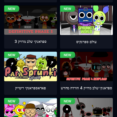
ספראנקי שלב מדויק 3
עולם ספרנקיס
ספראנקי שלב מדויק 4 הורדה מחדש
פאראספראנקי ריטייק