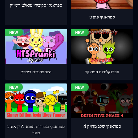
ספראנקי סקיבידי טואלט רימייק
ספראנקי פופיט
ספרנקלירות ספרנקד
הטספרנקיס ריטייק
ספראנקי שלב מדויק 4
ספראנקי מהדורת חוטא ג'ווין אוהב
טונר