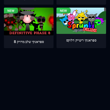
ספראנקי ריטייק דלוקס
ספראנקי שלב מדויק 8