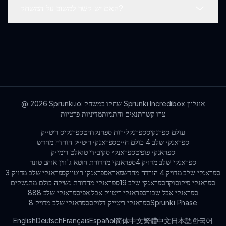
האם יש קשר למשוב על המשחק?
אימה או מודדים ייחודיים ייתן תוצאות מרגשות לשחקנים.
אם שחקנים חווים כל באגים או בעיות טכניות, הם מעודדים
לדווח עליהם דרך ערוצי תמיכה בקהילה כדי לקבוע פתרונות
מהירים.
שחקנים יכולים להשאיר משוב למפתחים דרך הפורומים
הקהילתיים ודרך הפלטפורמה sprunki.io. ההשתתפות של
המפתחים מבטיחה שהצעות השחקנים נשמעות ונחשבות.
Sprunki.io: שחקו במשחק Sprunki Incredibox אונליין
2026
@
צרו קשר
תנאים והתניות
מדיניות פרטיות
עולם ספרנקיס
ספרנקלירות ספרנקד
הטספרנקיס ריטייק
ספראנקי שלב 4 כולם חיים
ספראנקי ריטייק הורדה מחדש
ספראנקי פופיט
ספראנקי סקיבידי טואלט רימייק
ספראנקי שלב מדויק 4
ספראנקי מהדורת חוטא ג'ווין אוהב טונר
ספראנקי שלב מדויק 4 הורדה מחדש
פאראספראנקי ריטייק
ספראנקי שלב מדויק 3
ספראנקי פיקוסוקה
ספראנקי שלב 19
ספראנקי מהדורת נשיקה כולם מתנשקים
ספראנקי אבל שבור
ספראנקי ריטייק אבל אפי
ספראנקי שלב 888
Sprunki Phase
ספראנקי ריטייק דלוקס
ספראנקי שלב מדויק 8
English
Deutsch
Français
Español
简体中文
繁體中文
日本語
한국어