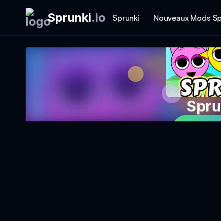
Sprunki
.
io
Sprunki
Nouveaux Mods Sp
Spru
Jouer 