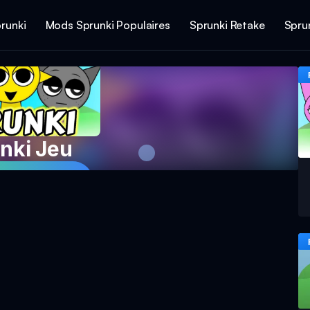
runki
Mods Sprunki Populaires
Sprunki Retake
Spru
nki Jeu
Maintenant