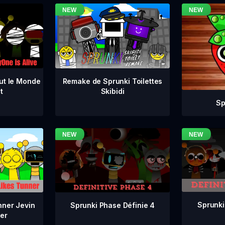
ut le Monde
Remake de Sprunki Toilettes
t
Skibidi
Sp
Sprunki
Sprunki Phase Définie 4
nner Jevin
er