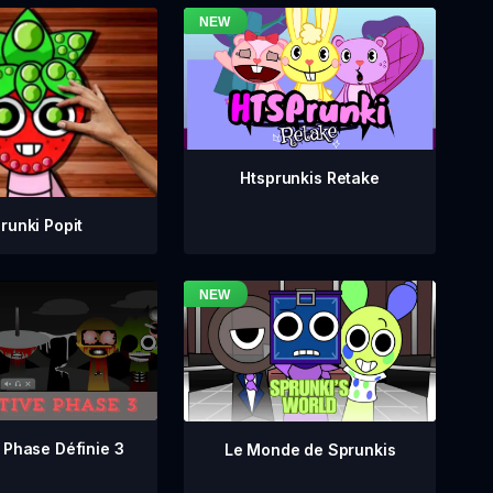
Htsprunkis Retake
runki Popit
 Phase Définie 3
Le Monde de Sprunkis