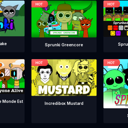
take
Spru
Sprunki Greencore
le Monde Est
Incredibox Mustard