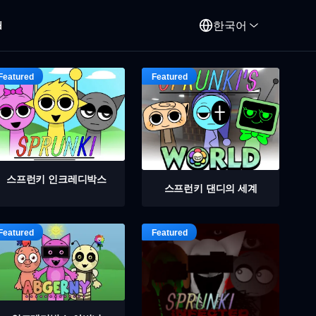
d
한국어
스프런키 인크레디박스
스프런키 댄디의 세계