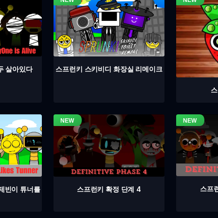
두 살아있다
스프런키 스키비디 화장실 리메이크
스
스프런
스프런키 확정 단계 4
 제빈이 튜너를