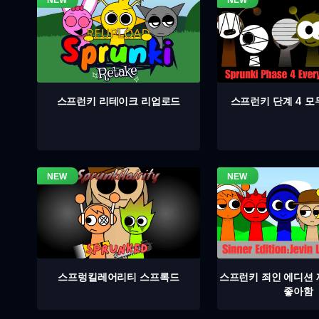
스프런키 단계 4 모
스프런키 리테이크 리업로드
스프렁킬레어리티 스프록드
스프런키 죄인 에디션
좋아함