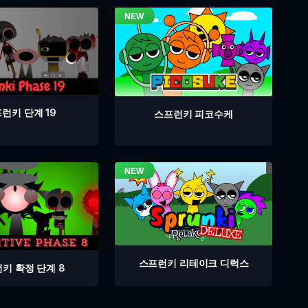
런키 단계 19
스프런키 피코수케
스프런키 리테이크 디럭스
키 확정 단계 8