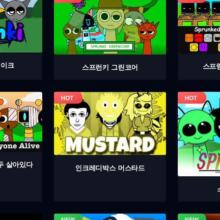
테이크
스프
스프런키 그린코어
두 살아있다
인크레디박스 머스타드