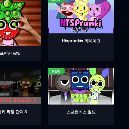
Htsprunkis 리테이크
프런키 팝잇
키 확정 단계 3
스프렁키스 월드