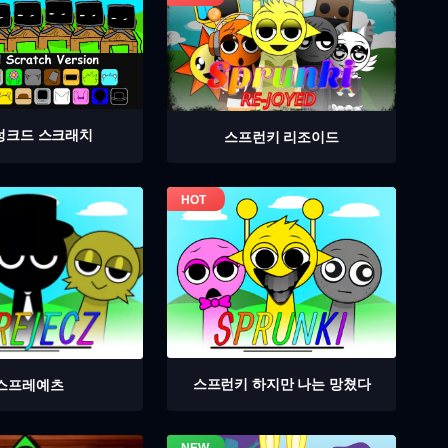
렁크드 스크래치
스프런키 리조이드
스프런키 하지만 나는 망쳤다
스프레예츠