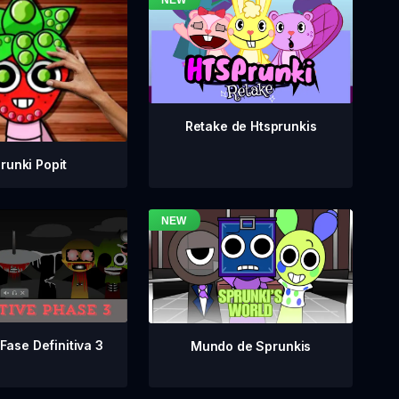
Retake de Htsprunkis
runki Popit
Fase Definitiva 3
Mundo de Sprunkis