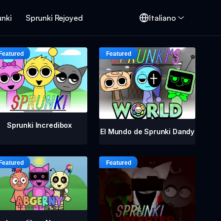
unki
Sprunki Rejoyed
Italiano
Sprunki Incredibox
El Mundo de Sprunki Dandy