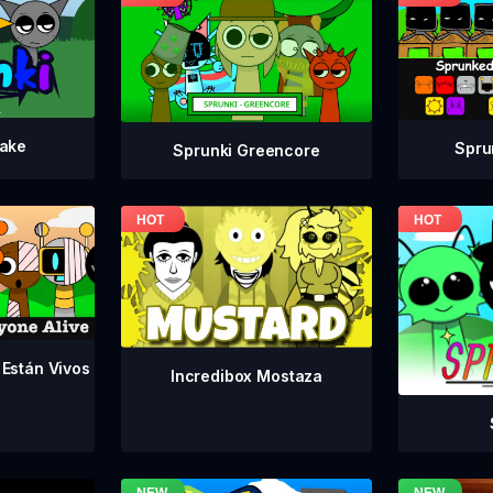
take
Spru
Sprunki Greencore
 Están Vivos
Incredibox Mostaza