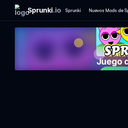
Sprunki
.
io
Sprunki
Nuevos Mods de S
Juego 
Jetzt S