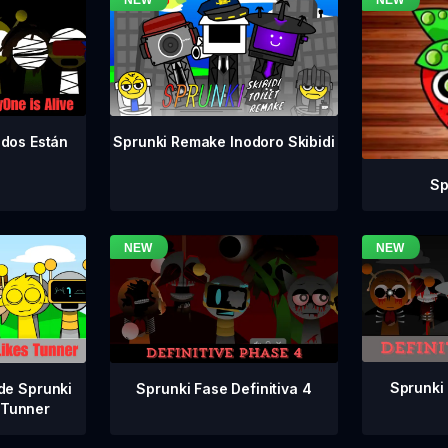
odos Están
Sprunki Remake Inodoro Skibidi
Sp
Sprunki 
Sprunki Fase Definitiva 4
de Sprunki
 Tunner