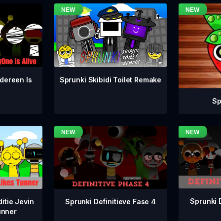
dereen Is
Sprunki Skibidi Toilet Remake
Sp
Sprunki 
Sprunki Definitieve Fase 4
itie Jevin
unner