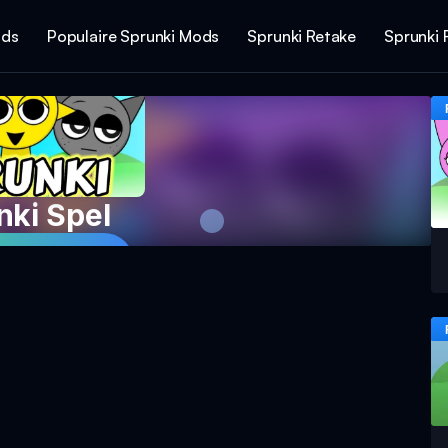
ods
Populaire Sprunki Mods
Sprunki Retake
Sprunki 
nki Spel
Nu Het Spel