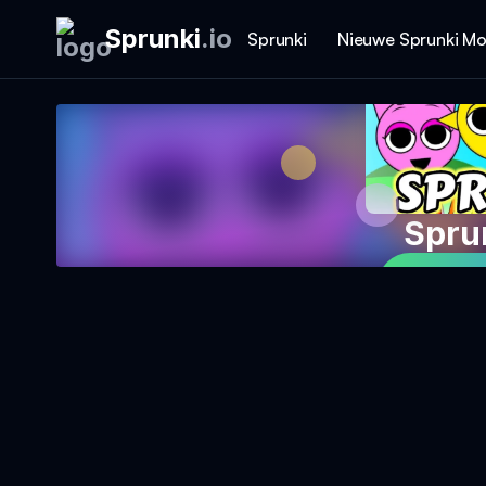
Sprunki
.
io
Sprunki
Nieuwe Sprunki M
Spru
Speel 