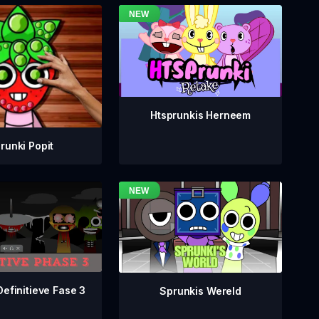
Htsprunkis Herneem
runki Popit
Definitieve Fase 3
Sprunkis Wereld