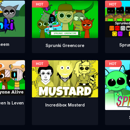
neem
Spru
Sprunki Greencore
een Is Leven
Incredibox Mosterd