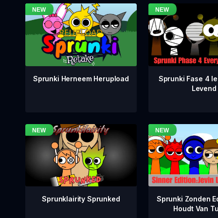
Sprunki Fase 4 Ie
Sprunki Herneem Herupload
Levend
Sprunklairity Sprunked
Sprunki Zonden Ed
Houdt Van T