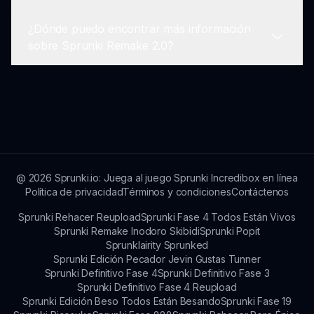
herramientas de reporte disponibles en el juego.
¿Dónde puedo encontrar más información
Además de crear música, puedes explorar y
sobre Sprunki Remake 2.0?
disfrutar de otras pistas generadas por los
jugadores, que pueden servir como inspiración
para tu propio trabajo.
Para más información sobre Sprunki Remake
2.0, visita sprunki.io, donde encontrarás
actualizaciones, consejos y los últimos
desarrollos.
@
2026
Sprunki.io: Juega al juego Sprunki Incredibox en línea
Política de privacidad
Términos y condiciones
Contáctenos
Sprunki Rehacer Reupload
Sprunki Fase 4 Todos Están Vivos
Sprunki Remake Inodoro Skibidi
Sprunki Popit
Sprunklairity Sprunked
Sprunki Edición Pecador Jevin Gustas Tunner
Sprunki Definitivo Fase 4
Sprunki Definitivo Fase 3
Sprunki Definitivo Fase 4 Reupload
Sprunki Edición Beso Todos Están Besando
Sprunki Fase 19