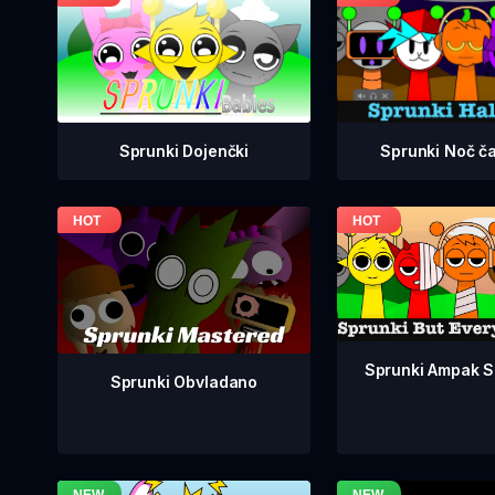
Sprunki Dojenčki
Sprunki Noč č
Sprunki Ampak So
Sprunki Obvladano