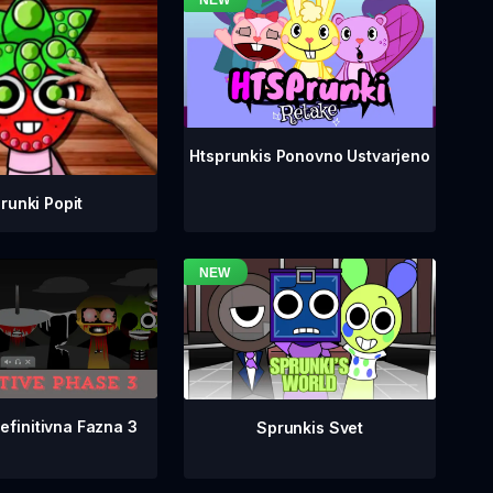
Htsprunkis Ponovno Ustvarjeno
runki Popit
efinitivna Fazna 3
Sprunkis Svet