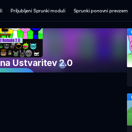
li
Priljubljeni Sprunki moduli
Sprunki ponovni prevzem
na Ustvaritev 2.0
 igro zdaj