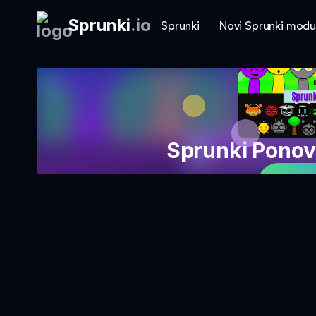
Sprunki
.
io
Sprunki
Novi Sprunki modu
Sprunki Ponov
Igraj