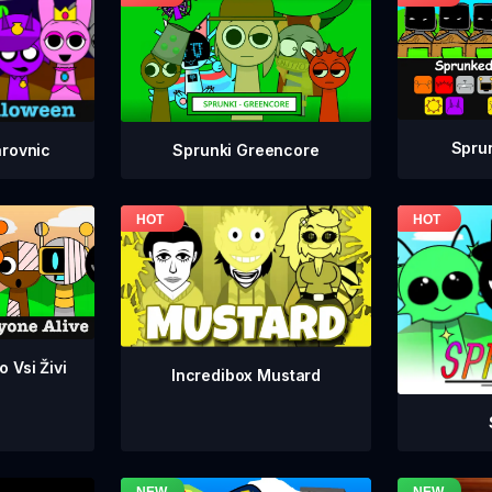
Spru
Sprunki Greencore
arovnic
 Vsi Živi
Incredibox Mustard