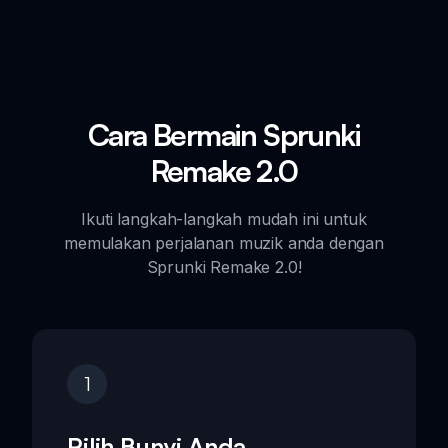
Cara Bermain Sprunki
Remake 2.0
Ikuti langkah-langkah mudah ini untuk
memulakan perjalanan muzik anda dengan
Sprunki Remake 2.0!
1
Pilih Bunyi Anda