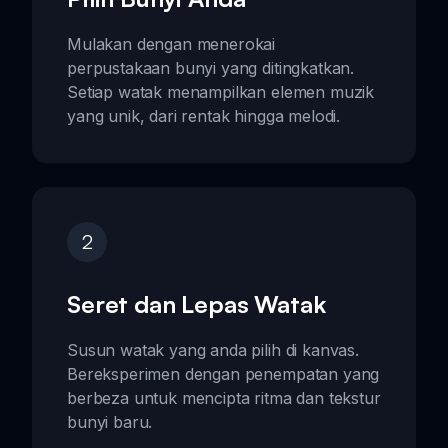
Mulakan dengan menerokai
perpustakaan bunyi yang ditingkatkan.
Setiap watak menampilkan elemen muzik
yang unik, dari rentak hingga melodi.
2
Seret dan Lepas Watak
Susun watak yang anda pilih di kanvas.
Bereksperimen dengan penempatan yang
berbeza untuk mencipta ritma dan tekstur
bunyi baru.