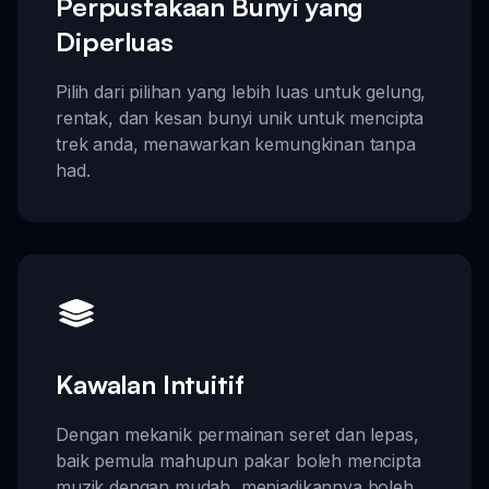
Perpustakaan Bunyi yang
Diperluas
Pilih dari pilihan yang lebih luas untuk gelung,
rentak, dan kesan bunyi unik untuk mencipta
trek anda, menawarkan kemungkinan tanpa
had.
Kawalan Intuitif
Dengan mekanik permainan seret dan lepas,
baik pemula mahupun pakar boleh mencipta
muzik dengan mudah, menjadikannya boleh