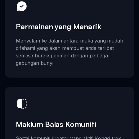
Permainan yang Menarik
Menyelam ke dalam antara muka yang mudah
difahami yang akan membuat anda terlibat
semasa bereksperimen dengan pelbagai
gabungan bunyi.
Maklum Balas Komuniti
Sertai komuniti kreator yang aktif. Kongsi trek