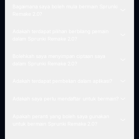
Bagaimana saya boleh mula bermain Sprunki
Remake 2.0?
Adakah terdapat pilihan berbilang pemain
Untuk mula bermain, hanya navigasi ke
dalam Sprunki Remake 2.0?
sprunki.io, pilih permainan Sprunki Remake 2.0,
dan ikuti arahan di skrin untuk memulakan
Bolehkah saya menyimpan ciptaan saya
pengembaraan penghasilan muzik anda.
Sekarang ini, Sprunki Remake 2.0 memberi
dalam Sprunki Remake 2.0?
tumpuan kepada pengalaman pemain tunggal;
tetapi, anda boleh berkongsi ciptaan anda
Adakah terdapat pembelian dalam aplikasi?
dengan orang lain, memupuk komuniti di
Ya! Apabila anda siap dengan trek anda, anda
sekeliling muzik anda.
boleh menyimpannya dan kembali kepadanya
Adakah saya perlu mendaftar untuk bermain?
kemudian, atau berkongsi dengan rakan dan
Sprunki Remake 2.0 adalah percuma untuk
komuniti.
dimainkan. Namun, mungkin ada beberapa
Apakah peranti yang boleh saya gunakan
peningkatan pilihan tersedia dengan bayaran jika
Tiada pendaftaran diperlukan untuk bermain
untuk bermain Sprunki Remake 2.0?
anda ingin meningkatkan pengalaman permainan
Sprunki Remake 2.0. Anda boleh terus bermain!
anda.