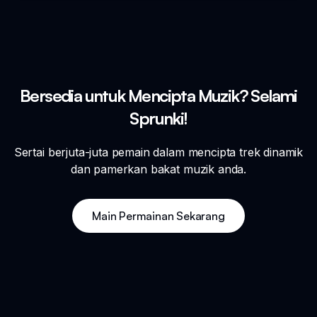
Bersedia untuk Mencipta Muzik? Selami
Sprunki!
Sertai berjuta-juta pemain dalam mencipta trek dinamik
dan pamerkan bakat muzik anda.
Main Permainan Sekarang