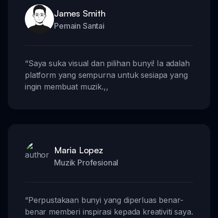
James Smith
Pemain Santai
“
Saya suka visual dan pilihan bunyi! Ia adalah
platform yang sempurna untuk sesiapa yang
ingin membuat muzik.
,,
Maria Lopez
Muzik Profesional
“
Perpustakaan bunyi yang diperluas benar-
benar memberi inspirasi kepada kreativiti saya.