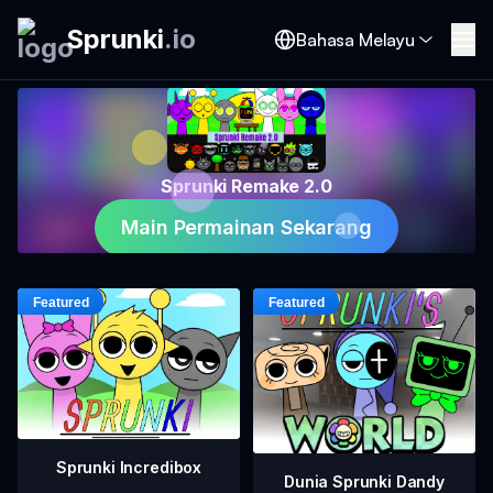
Sprunki
.
io
Bahasa Melayu
Sprunki Remake 2.0
Main Permainan Sekarang
Sprunki Incredibox
Dunia Sprunki Dandy