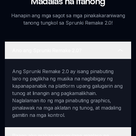
Madalas na Itanong
Hanapin ang mga sagot sa mga pinakakaraniwang
tanong tungkol sa Sprunki Remake 2.0!
Ano ang Sprunki Remake 2.0?
Ang Sprunki Remake 2.0 ay isang pinabuting
laro ng paglikha ng musika na nagbibigay ng
kapanapanabik na platform upang galugarin ang
tunog at linangin ang pagkamalikhain.
Naglalaman ito ng mga pinabuting graphics,
pinalawak na mga aklatan ng tunog, at madaling
gamitin na mga kontrol.
Paano ako makapagsisimulang maglaro ng