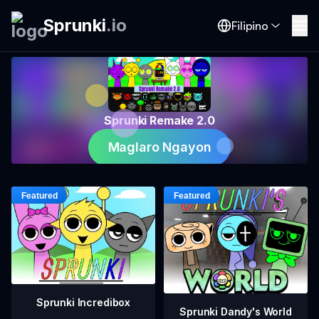
Sprunki
.
io
Filipino
Sprunki Remake 2.0
Maglaro Ngayon
Sprunki Incredibox
Sprunki Dandy's World