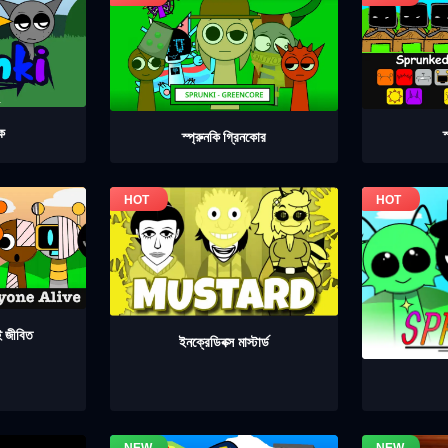
েক
স
স্প্রুনকি গ্রিনকোর
াই জীবিত
ইনক্রেডিবক্স মাস্টার্ড