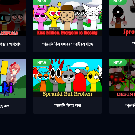
স্
৪ পুনরায় আপলোড
স্প্রুনকি কিস সংস্করণ সবাই চুমু খাচ্ছে
স্প্রুনকি কিন্তু ভাঙা
স্প্রু
্তু মহৎ