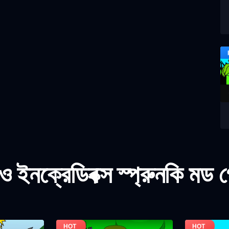
 ইনক্রেডিবক্স স্প্রুনকি মড 