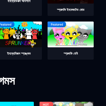
ইনক্রেডিবক্স আবগার্নি
স্প্রুনকি ইনফেকটেড মোড
ইনক্রেডিবক্স স্প্রঙ্কড
স্প্রুনকি বেবি
গেমস