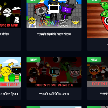
াই জীবিত
স্প্রুনকি স্কিবিদি টয়লেট রিমেক
স্প্রু
স্প্রুনকি ডেফিনিটিভ ফেজ ৪
িন লাইকস ট্যুনার