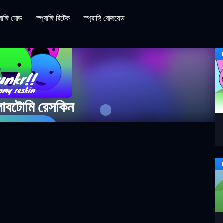
রাঙ্গি মোড
স্প্রাঙ্গি রিটেক
স্প্রাঙ্গি রোজয়েড
 লোবটোমি রেসকিন
 গেম খেলুন