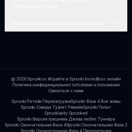
Да, вы можете сотрудничать, делясь своими
Лоботомия Рескин?
творениями и получая отзыв или
вдохновение от других игроков.
Как я могу быть в курсе новых модов?
Сообщество яркое и поддерживающее,
часто делясь советами, хитростями и
своими музыкальными творениями.
Оставайтесь на связи через sprunki.io для
обновлений о новых модах и функциях,
выпущенных в рамках вселенной Sprunkr.
@
2026
Sprunki.io: Играйте в Sprunki Incredibox онлайн
Политика конфиденциальности
Условия и положения
Связаться с нами
Sprunki Ретейк Перезагрузка
Sprunki Фаза 4 Все живы
Sprunki Сквиди Туалет Ремейк
Sprunki Попит
Sprunklairity Sprunked
Sprunki Версия грешника Джева любит Туннера
Sprunki Окончательная Фаза 4
Sprunki Окончательная Фаза 3
Sprunki Окончательная Фаза 4 Перезагрузка