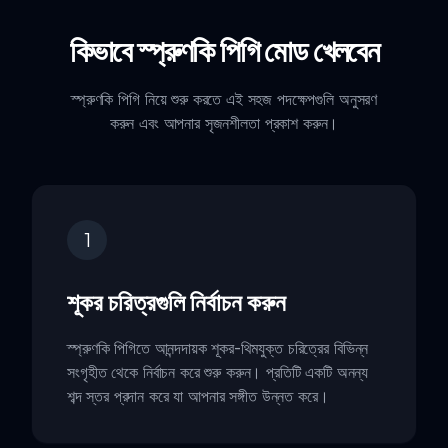
কিভাবে স্প্রুণকি পিগি মোড খেলবেন
স্প্রুণকি পিগি নিয়ে শুরু করতে এই সহজ পদক্ষেপগুলি অনুসরণ
করুন এবং আপনার সৃজনশীলতা প্রকাশ করুন।
1
শূকর চরিত্রগুলি নির্বাচন করুন
স্প্রুণকি পিগিতে আনন্দদায়ক শূকর-থিমযুক্ত চরিত্রের বিভিন্ন
সংগৃহীত থেকে নির্বাচন করে শুরু করুন। প্রতিটি একটি অনন্য
শব্দ স্তর প্রদান করে যা আপনার সঙ্গীত উন্নত করে।