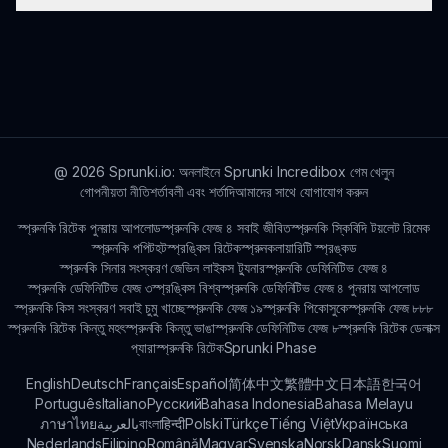
বিভিন্ন শব্দ মিশ্রণ করতে এবং আপনার সৃষ্টির সাথে মজা করতে দ্বিধা
করবেন না।
হ্যাঁ! স্প্রুণকি পিগি এর মজার ধারণা, হাস্যরস এবং আকর্ষক গেমপ্লে
ফলস্বরূপ, নতুন এবং অভিজ্ঞ খেলোয়াড়দের আকর্ষণ করে জনপ্রিয়তা অর্জন
করেছে।
@
2026
Sprunki.io: অনলাইনে Sprunki Incredibox গেম খেলুন
গোপনীয়তা নীতি
শর্তাবলী এবং শর্তাদি
আমাদের সাথে যোগাযোগ করুন
স্প্রুনকি রিটেক পুনরায় আপলোড
স্প্রুনকি ফেজ ৪ সবাই জীবিত
স্প্রুনকি স্কিবিদি টয়লেট রিমেক
স্প্রুনকি পপিট
হটস্প্রঙ্কিস রিটেক
স্প্রুনকলায়ারিটি স্প্রঙ্কড
স্প্রুনকি সিনার সংস্করণ জেভিন লাইকস ট্যুনার
স্প্রুনকি ডেফিনিটিভ ফেজ ৪
স্প্রুনকি ডেফিনিটিভ ফেজ ৩
স্প্রঙ্কিস বিশ্ব
স্প্রুনকি ডেফিনিটিভ ফেজ ৪ পুনরায় আপলোড
স্প্রুনকি কিস সংস্করণ সবাই চুমু খাচ্ছে
স্প্রুনকি ফেজ ১৯
স্প্রুনকি পিকোসুকে
স্প্রুনকি ফেজ ৮৮৮
স্প্রুনকি রিটেক কিন্তু মহৎ
স্প্রুনকি কিন্তু ভাঙা
স্প্রুনকি ডেফিনিটিভ ফেজ ৮
স্প্রুনকি রিটেক ডেলাক্স
প্যারাস্প্রুনকি রিটেক
Sprunki Phase
English
Deutsch
Français
Español
简体中文
繁體中文
日本語
한국어
Português
Italiano
Русский
Bahasa Indonesia
Bahasa Melayu
ภาษาไทย
بالعربية
বাংলা
हिन्दी
Polski
Türkçe
Tiếng Việt
Українська
Nederlands
Filipino
Română
Magyar
Svenska
Norsk
Dansk
Suomi