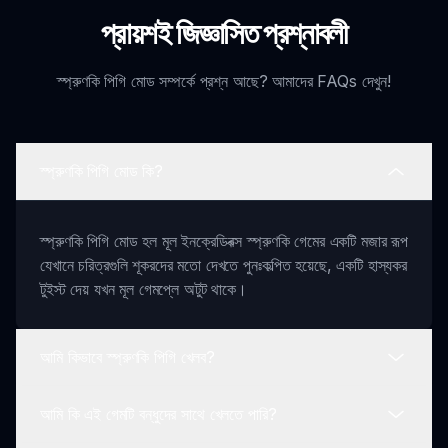
প্রায়শই জিজ্ঞাসিত প্রশ্নাবলী
স্প্রুণকি পিগি মোড সম্পর্কে প্রশ্ন আছে? আমাদের FAQs দেখুন!
স্প্রুণকি পিগি মোড কি?
স্প্রুণকি পিগি মোড হল মূল ইনক্রেডিবক্স স্প্রুণকি গেমের একটি মজার রূপ
যেখানে চরিত্রগুলি শূকরদের মতো দেখতে পুনঃকল্পিত হয়েছে, একটি হাস্যকর
টুইস্ট দেয় যখন মূল গেমপ্লে অটুট থাকে।
আমি কিভাবে স্প্রুণকি পিগি খেলব?
আমি কি এই গেমটি বন্ধুদের সাথে খেলতে পারি?
স্প্রুণকি পিগি খেলতে, মেনু থেকে আপনার শূকর-থিমযুক্ত চরিত্রগুলি