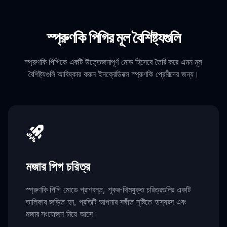
স্প্রুণকি পিগির মূল বৈশিষ্ট্যগুলি
স্প্রুণকি পিগিকে একটি উত্তেজনাপূর্ণ মোড হিসেবে তৈরি করে এমন মূল
বৈশিষ্ট্যগুলি আবিষ্কার করুন ইনক্রেডিবক্স স্প্রুণকি প্রেমীদের জন্য।
মজার পিগ চরিত্র
স্প্রুণকি পিগি মোডে প্রাণবন্ত, শূকর-থিমযুক্ত চরিত্রগুলির একটি
তালিকায় জড়িত হন, প্রতিটি আপনার সঙ্গীত সৃষ্টিতে হাস্যরস এবং
মজার সংযোজন নিয়ে আসে।