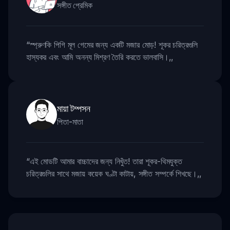
সঙ্গীত প্রেমিক
“
স্প্রুণকি পিগি মূল গেমের জন্য একটি মজার মোড়! শূকর চরিত্রগুলি
হাস্যকর এবং আমি অনন্য মিশ্রণ তৈরি করতে ভালবাসি।
,,
মায়া টম্পসন
পিতা-মাতা
“
এই মোডটি আমার বাচ্চাদের জন্য নিখুঁত! তারা শূকর-থিমযুক্ত
চরিত্রগুলির সাথে মজায় কয়েক ঘণ্টা কাটায়, সঙ্গীত সম্পর্কে শিখছে।
,,