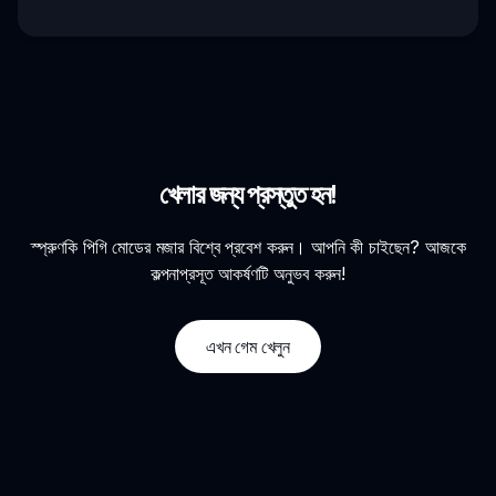
খেলার জন্য প্রস্তুত হন!
স্প্রুণকি পিগি মোডের মজার বিশ্বে প্রবেশ করুন। আপনি কী চাইছেন? আজকে
কল্পনাপ্রসূত আকর্ষণটি অনুভব করুন!
এখন গেম খেলুন