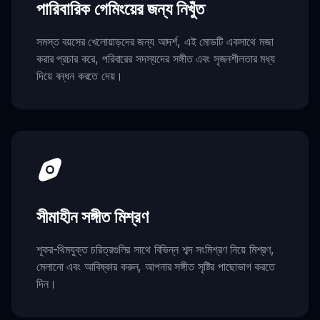
পারিবারিক গেমিংয়ের জন্য নিখুঁত
সমস্ত বয়সের খেলোয়াড়দের জন্য আদর্শ, এই মোডটি একসাথে মজা
করার প্রচার করে, পরিবারের সদস্যদের সঙ্গীত এবং সৃজনশীলতার মধ্য
দিয়ে বন্ধন করতে দেয়।
সীমাহীন সঙ্গীত মিশ্রণ
শূকর-থিমযুক্ত চরিত্রগুলির সাথে বিভিন্ন শব্দ সংমিশ্রণ নিয়ে মিশ্রণ,
মেলানো এবং আবিষ্কার করুন, আপনার সঙ্গীত সৃষ্টির পাছোভাগ করতে
দিন।