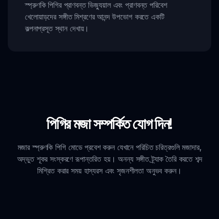
স্প্রুণকি পিগির প্রাণবন্ত ভিজ্যুয়াল এবং প্রাণবন্ত পরিবেশ
খেলোয়াড়দের সঙ্গীত মিশ্রণের আনন্দ উপভোগ করতে একটি
কল্পনাপ্রসূত স্থান দেখায়।
পিগির মজা সম্পর্কিত যোগ দিন!
মজার স্প্রুণকি পিগি মোডে প্রবেশ করুন যেখানে পরিচিত চরিত্রগুলি মজাদার,
অদ্ভুত শূকর সংস্করণে রূপান্তরিত হয়। অনন্য সঙ্গীত ট্র্যাক তৈরি করতে শব্দ
মিশ্রিত করার সময় হাস্যরস এবং সৃজনশীলতা অনুভব করুন।