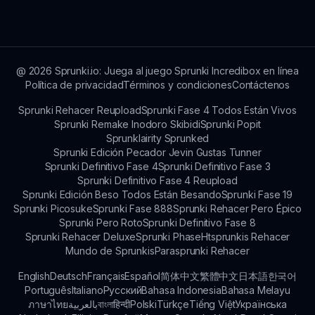
a su divertido concepto, humor y jugabilidad
atractiva que atrae tanto a nuevos jugadores
como a veteranos.
@
2026
Sprunki.io: Juega al juego Sprunki Incredibox en línea
Política de privacidad
Términos y condiciones
Contáctenos
Sprunki Rehacer Reupload
Sprunki Fase 4 Todos Están Vivos
Sprunki Remake Inodoro Skibidi
Sprunki Popit
Sprunklairity Sprunked
Sprunki Edición Pecador Jevin Gustas Tunner
Sprunki Definitivo Fase 4
Sprunki Definitivo Fase 3
Sprunki Definitivo Fase 4 Reupload
Sprunki Edición Beso Todos Están Besando
Sprunki Fase 19
Sprunki Picosuke
Sprunki Fase 888
Sprunki Rehacer Pero Épico
Sprunki Pero Roto
Sprunki Definitivo Fase 8
Sprunki Rehacer Deluxe
Sprunki Phase
Htsprunkis Rehacer
Mundo de Sprunkis
Parasprunki Rehacer
English
Deutsch
Français
Español
简体中文
繁體中文
日本語
한국어
Português
Italiano
Русский
Bahasa Indonesia
Bahasa Melayu
ภาษาไทย
بالعربية
বাংলা
हिन्दी
Polski
Türkçe
Tiếng Việt
Українська