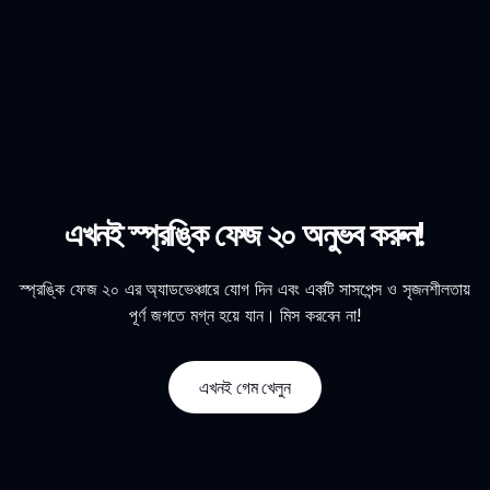
এখনই স্প্রঙ্কি ফেজ ২০ অনুভব করুন!
স্প্রঙ্কি ফেজ ২০ এর অ্যাডভেঞ্চারে যোগ দিন এবং একটি সাসপেন্স ও সৃজনশীলতায়
পূর্ণ জগতে মগ্ন হয়ে যান। মিস করবেন না!
এখনই গেম খেলুন