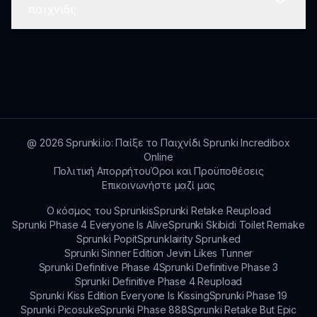
Το Sprunki Phase 20 μπορεί να παιχτεί
παιχνίδι;
το Sprunki Phase 20.
απευθείας online μέσω του sprunki.io,
καθιστώντας το προσβάσιμο σε οποιοδήποτε
web browser χωρίς να απαιτούνται λήψεις.
Ναι, οι παίκτες ενθαρρύνονται να
βαθμολογούν το Sprunki Phase 20 μετά την
παιξή τους για να βοηθήσουν τους
προγραμματιστές να κατανοήσουν την
ικανοποίηση των χρηστών και να συλλέξουν
ανατροφοδότηση για βελτιώσεις.
@
2026
Sprunki.io: Παίξε το Παιχνίδι Sprunki Incredibox
Online
Πολιτική Απορρήτου
Όροι και Προϋποθέσεις
Επικοινωνήστε μαζί μας
Ο κόσμος του Sprunkis
Sprunki Retake Reupload
Sprunki Phase 4 Everyone Is Alive
Sprunki Skibidi Toilet Remake
Sprunki Popit
Sprunklairity Sprunked
Sprunki Sinner Edition Jevin Likes Tunner
Sprunki Definitive Phase 4
Sprunki Definitive Phase 3
Sprunki Definitive Phase 4 Reupload
Sprunki Kiss Edition Everyone Is Kissing
Sprunki Phase 19
Sprunki Picosuke
Sprunki Phase 888
Sprunki Retake But Epic