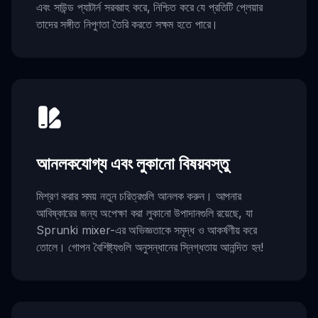
এবং সাউন্ড প্যাটার্ন সরবরাহ করে, নিশ্চিত করে যে প্রতিটি প্লেয়ার
তাদের সঙ্গীত নিপুণতা তৈরি করতে সক্ষম হতে পারে।
আনলকযোগ্য এবং লুকানো বিষয়বস্তু
মিশ্রণ করার সময় নতুন চরিত্রগুলি আনলক করুন। আপনার
আবিষ্কারের জন্য অপেক্ষা করা লুকানো উপাদানগুলি রয়েছে, যা
Sprunki mixer-এর অভিজ্ঞতাকে সমৃদ্ধ ও আকর্ষণীয় করে
তোলে। গোপন বৈশিষ্ট্যগুলি অনুসন্ধানের স্নিগ্ধতায় আনন্দিত হন!