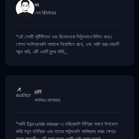
বব
গেম রিভিউয়ার
“
এই গেমটি সৃষ্টিশীলতা এবং বিনোদনকে নিখুঁতভাবে মিলিত করে।
গোপন সংমিশ্রণগুলি আমাকে নিয়োজিত রাখে, এবং আমি হরর মোডটি
পছন্দ করি, এটি একটি সুন্দর দাবি!
,,
চার্লি
কার্যকর খেলোয়াড়
“
আমি Sprunki mixer-এ চরিত্রগুলি মিশ্রিত করতে উপভোগ
করি! নতুন হাইব্রিড এবং তাদের সাউন্ডগুলি আবিষ্কার করার ক্ষেত্র
থাকে যাদুকরী। এটি সবার জন্য একটি চেষ্টা করার মতো!
,,