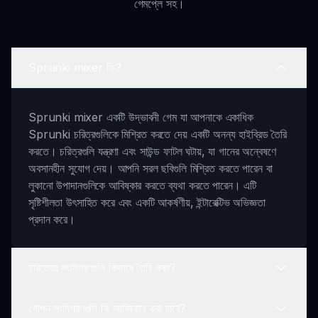
গেমপ্লে সহ।
Sprunki mixer কি?
Sprunki mixer একটি উদ্ভাবনী গেম যা আপনাকে একাধিক
Sprunki চরিত্রগুলিকে মিশ্রিত করতে দেয় একটি অনন্য হাইব্রিড তৈরি
করতে। চরিত্রগুলি যন্ত্রণা এবং সাউন্ড ফাটল ঘটায়, যা গানের অন্বেষণে
অবসানহীন সুযোগ দেয়। আপনি সরল ছবিগুলি মিশ্রিত করতে পারেন বা
লুকানো উপাদানগুলিকে আবিষ্কার করতে ব্যথা করতে পারেন। এটি
সৃষ্টিশীলতা উৎসাহিত করে এবং একটি আকর্ষণীয়, ইন্টারেক্টিভ অভিজ্ঞতা
প্রদান করে।
চরিত্রের সংমিশ্রণগুলি কিভাবে তৈরি করব?
গোপন সংমিশ্রণগুলি কি আবিষ্কার করা যাবে?
আপনার চরিত্রের সংমিশ্রণগুলি তৈরি করতে, সহজভাবে দুটি Sprunki