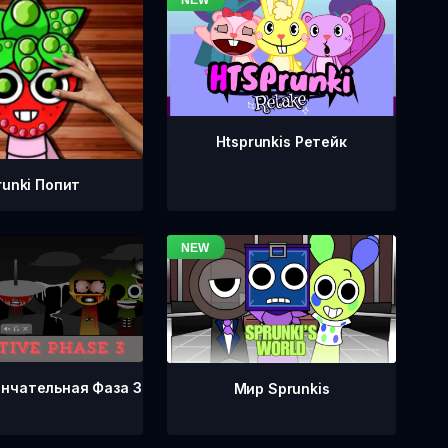
Htsprunkis Ретейк
runki Попит
ончательная Фаза 3
Мир Sprunkis