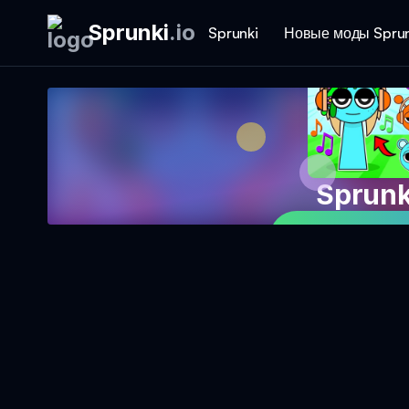
Sprunki
.
io
Sprunki
Новые моды Sprun
Sprun
Играть в Иг