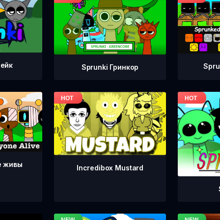
тейк
Spru
Sprunki Гринкор
е живы
Incredibox Mustard