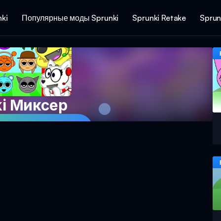
ki
Популярные моды Sprunki
Sprunki Retake
Sprun
ki Миксер
ру Прямо Сейчас