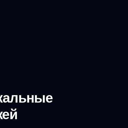
икальные
жей