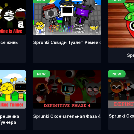
Все живы
Sprunki Сквиди Туалет Ремейк
Sp
Sprunki Ок
Sprunki Окончательная Фаза 4
грешника
Туннера