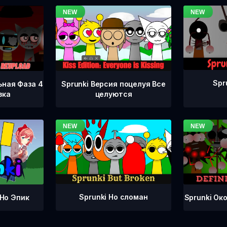
Spr
ьная Фаза 4
Sprunki Версия поцелуя Все
зка
целуются
Sprunki Но сломан
Sprunki Ок
 Но Эпик