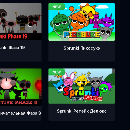
unki Фаза 19
Sprunki Пикосукэ
Sprunki Ретейк Делюкс
ончательная Фаза 8