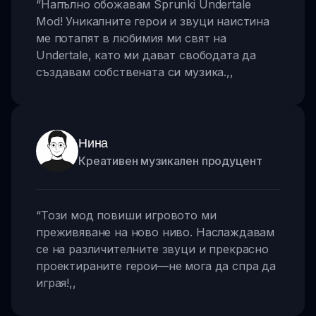
“
Напълно обожавам Sprunki Undertale
Mod! Уникалните герои и звуци наистина
ме потапят в любимия ми свят на
Undertale, като ми дават свободата да
създавам собствената си музика.
,,
Нина
Креативен музикален продуцент
“
Този мод повиши игровото ми
преживяване на ново ниво. Наслаждавам
се на различителните звуци и прекрасно
проектираните герои—не мога да спра да
играя!
,,