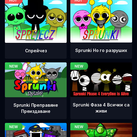
Sprunki Но го разруших
Спрейчез
Sprunki Фаза 4 Всички са
Sprunki Преправяне
живи
Преиздаване