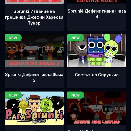
Sprunki Дефинитивна Фаза
Sprunki Издание на
4
грешника Джефин Харесва
Тунер
Sprunki Дефинитивна Фаза
Светът на Спрункис
3