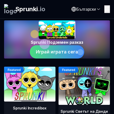
Sprunki
.
io
Български
Sprunki Подземен разказ
Играй играта сега
Sprunki Incredibox
Sprunki Светът на Данди