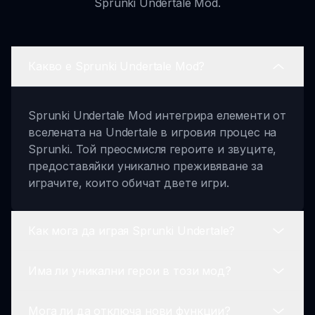
Sprunki Undertale Mod.
Какво е Sprunki Undertale Mod?
Sprunki Undertale Mod интегрира елементи от
вселената на Undertale в игровия процес на
Sprunki. Той преосмисля героите и звуците,
предоставяйки уникално преживяване за
играчите, които обичат двете игри.
Как мога да играя Sprunki Undertale?
Има ли уникални герои в този мод?
Можете да играете Sprunki Undertale Mod,
като посетите sprunki.io, изберете герои и
Мога ли да отключа нови функции?
смесите техните звуци, за да създадете