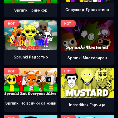
Спрункед Драскотина
Sprunki Грийнкор
Sprunki Радостно
Sprunki Мастериран
Sprunki Но всички са живи
Incredibox Горчица