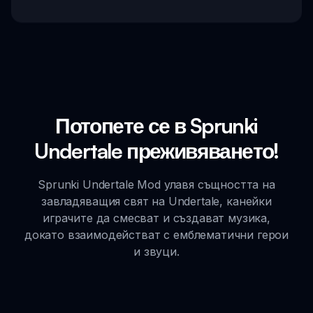
Потопете се в Sprunki
Undertale преживяването!
Sprunki Undertale Mod улавя същността на
завладяващия свят на Undertale, канейки
играчите да смесват и създават музика,
докато взаимодействат с емблематични герои
и звуци.