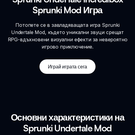
Sprunki Mod Игра
Потопете се в завладяващата игра Sprunki
Undertale Mod, където уникални звуци срещат
RPG-вдъхновени визуални ефекти за невероятно
игрово приключение.
Играй играта сега
Основни характеристики на
Sprunki Undertale Mod