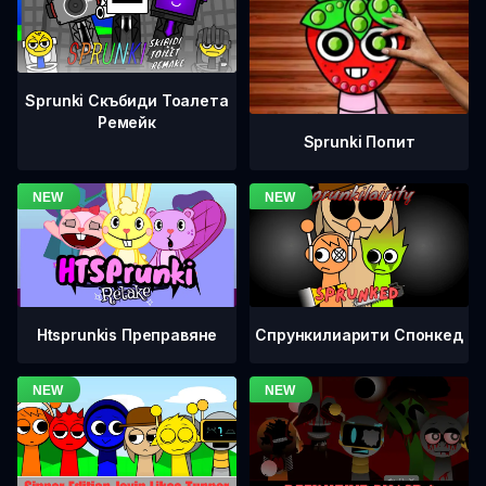
Sprunki Скъбиди Тоалета
Ремейк
Sprunki Попит
Htsprunkis Преправяне
Спрункилиарити Спонкед