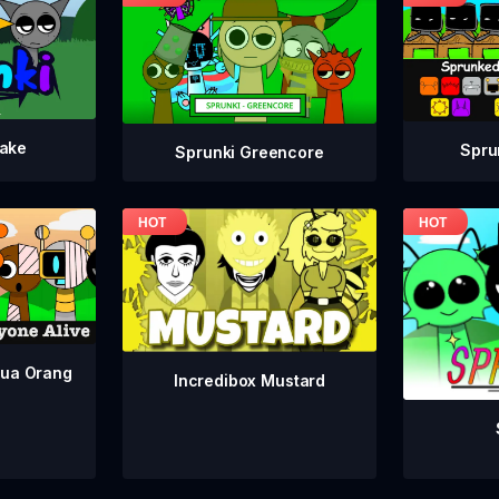
take
Spru
Sprunki Greencore
mua Orang
Incredibox Mustard